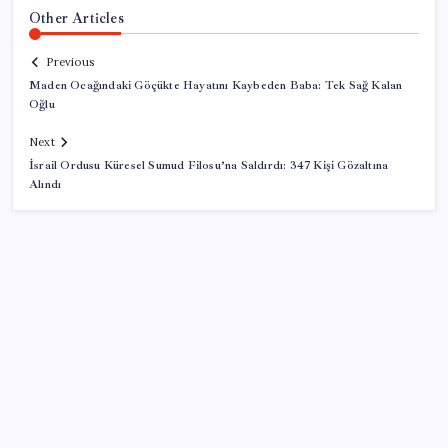
Other Articles
Previous
Maden Ocağındaki Göçükte Hayatını Kaybeden Baba: Tek Sağ Kalan
Oğlu
Next
İsrail Ordusu Küresel Sumud Filosu’na Saldırdı: 347 Kişi Gözaltına
Alındı
SON YAZILAR