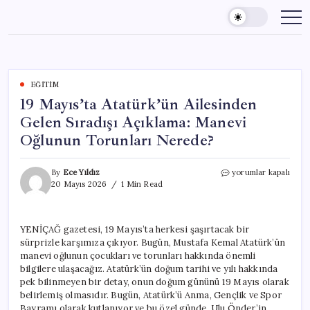
Skip
to
content
EĞITIM
19 Mayıs’ta Atatürk’ün Ailesinden
Gelen Sıradışı Açıklama: Manevi
Oğlunun Torunları Nerede?
19
By
Ece Yıldız
yorumlar kapalı
Mayıs’ta
20 Mayıs 2026
1 Min Read
Atatürk’ün
Ailesinden
Gelen
YENİÇAĞ gazetesi, 19 Mayıs’ta herkesi şaşırtacak bir
Sıradışı
sürprizle karşımıza çıkıyor. Bugün, Mustafa Kemal Atatürk’ün
Açıklama:
Manevi
manevi oğlunun çocukları ve torunları hakkında önemli
Oğlunun
bilgilere ulaşacağız. Atatürk’ün doğum tarihi ve yılı hakkında
Torunları
pek bilinmeyen bir detay, onun doğum gününü 19 Mayıs olarak
Nerede?
belirlemiş olmasıdır. Bugün, Atatürk’ü Anma, Gençlik ve Spor
için
Bayramı olarak kutlanıyor ve bu özel günde, Ulu Önder’in