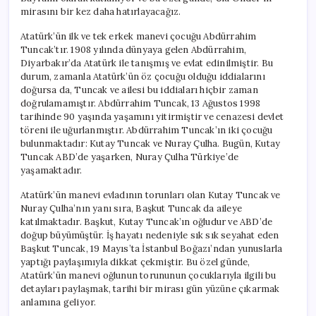
mirasını bir kez daha hatırlayacağız.
Atatürk’ün ilk ve tek erkek manevi çocuğu Abdürrahim
Tuncak’tır. 1908 yılında dünyaya gelen Abdürrahim,
Diyarbakır’da Atatürk ile tanışmış ve evlat edinilmiştir. Bu
durum, zamanla Atatürk’ün öz çocuğu olduğu iddialarını
doğursa da, Tuncak ve ailesi bu iddiaları hiçbir zaman
doğrulamamıştır. Abdürrahim Tuncak, 13 Ağustos 1998
tarihinde 90 yaşında yaşamını yitirmiştir ve cenazesi devlet
töreni ile uğurlanmıştır. Abdürrahim Tuncak’ın iki çocuğu
bulunmaktadır: Kutay Tuncak ve Nuray Çulha. Bugün, Kutay
Tuncak ABD’de yaşarken, Nuray Çulha Türkiye’de
yaşamaktadır.
Atatürk’ün manevi evladının torunları olan Kutay Tuncak ve
Nuray Çulha’nın yanı sıra, Başkut Tuncak da aileye
katılmaktadır. Başkut, Kutay Tuncak’ın oğludur ve ABD’de
doğup büyümüştür. İş hayatı nedeniyle sık sık seyahat eden
Başkut Tuncak, 19 Mayıs’ta İstanbul Boğazı’ndan yunuslarla
yaptığı paylaşımıyla dikkat çekmiştir. Bu özel günde,
Atatürk’ün manevi oğlunun torununun çocuklarıyla ilgili bu
detayları paylaşmak, tarihi bir mirası gün yüzüne çıkarmak
anlamına geliyor.