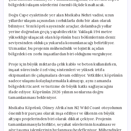
bölgedeki ulaşım sürelerini önemli ölçüde kısaltacak.
Doğu Cape eyaletinde yer alan Msikaba Nehri vadisi, uzun
yıllardır ulaşım açısından zorluklarla dolu bir alan olarak
biliniyor. Yeni köprü sayesinde araçlar, dolambaçlı yollar
yerine doğrudan geçiş yapabilecektir. Yaklaşık 194 metre
yüksekliğe ulaşacak olan köprünün bazı bölümlerinin deniz
seviyesinden oldukça yukarıda konumlanacağı belirtiliyor.
Uzmanlar, bu projenin mühendislik ve lojistik açıdan
bölgedeki en zorlu inşaatlardan biri olduğunu vurguluyor.
Proje için büyük miktarda çelik kablo ve beton kullanılırken,
inşaat sürecinde özel vinç sistemleri ve yüksek irtifa
ekipmanları ile çalışmalara devam ediliyor. Yetkililer, köprünün
sadece ulaşımı kolaylaştırmakla kalmayıp, aynı zamanda
bölgedeki ticaret ve turizme de büyük katkı sağlayacağını
ifade ediyor. Köprünün 2026 yılının sonlarına doğru
tamamlanması bekleniyor.
Msikaba Köprüsü, Güney Afrika’nın N2 Wild Coast otoyolunun
önemli bir parçası olarak inşa ediliyor ve ülkenin en büyük
altyapı projelerinden biri olarak dikkat çekiyor. Projenin
tamamlanmasıyla birlikte, seyahat sürelerinin kısalması ve
ağır taşıma işlemlerinin hızlanması hedefleniyor. Mühendisler,