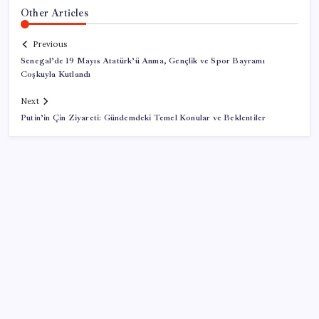
Other Articles
Previous
Senegal’de 19 Mayıs Atatürk’ü Anma, Gençlik ve Spor Bayramı
Coşkuyla Kutlandı
Next
Putin’in Çin Ziyareti: Gündemdeki Temel Konular ve Beklentiler
SON YAZILAR
OpenAI’ın İlk Cihazı için Fiyat ve Tasarım Belli Oldu