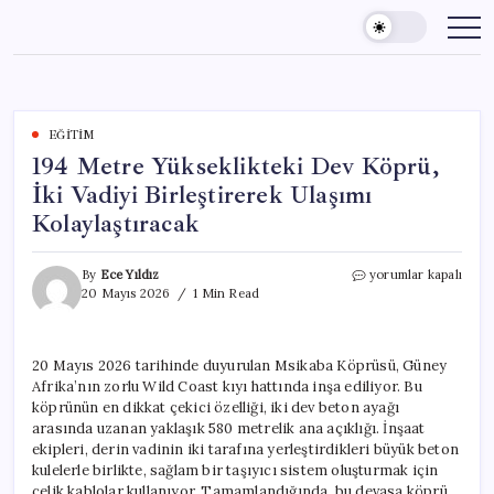
Skip
to
content
EĞITIM
194 Metre Yükseklikteki Dev Köprü,
İki Vadiyi Birleştirerek Ulaşımı
Kolaylaştıracak
194
By
Ece Yıldız
yorumlar kapalı
Metre
20 Mayıs 2026
1 Min Read
Yükseklikteki
Dev
Köprü,
20 Mayıs 2026 tarihinde duyurulan Msikaba Köprüsü, Güney
İki
Afrika’nın zorlu Wild Coast kıyı hattında inşa ediliyor. Bu
Vadiyi
Birleştirerek
köprünün en dikkat çekici özelliği, iki dev beton ayağı
Ulaşımı
arasında uzanan yaklaşık 580 metrelik ana açıklığı. İnşaat
Kolaylaştıracak
ekipleri, derin vadinin iki tarafına yerleştirdikleri büyük beton
için
kulelerle birlikte, sağlam bir taşıyıcı sistem oluşturmak için
çelik kablolar kullanıyor. Tamamlandığında, bu devasa köprü