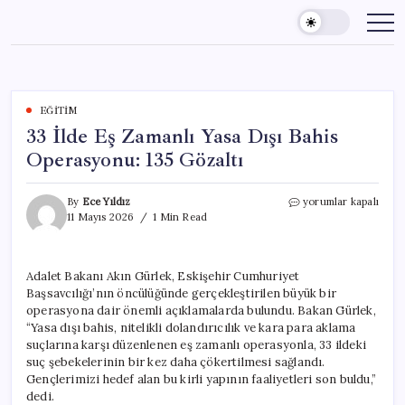
Skip
to
content
EĞITIM
33 İlde Eş Zamanlı Yasa Dışı Bahis
Operasyonu: 135 Gözaltı
33
By
Ece Yıldız
yorumlar kapalı
İlde
11 Mayıs 2026
1 Min Read
Eş
Zamanlı
Yasa
Adalet Bakanı Akın Gürlek, Eskişehir Cumhuriyet
Dışı
Başsavcılığı’nın öncülüğünde gerçekleştirilen büyük bir
Bahis
Operasyonu:
operasyona dair önemli açıklamalarda bulundu. Bakan Gürlek,
135
“Yasa dışı bahis, nitelikli dolandırıcılık ve kara para aklama
Gözaltı
suçlarına karşı düzenlenen eş zamanlı operasyonla, 33 ildeki
için
suç şebekelerinin bir kez daha çökertilmesi sağlandı.
Gençlerimizi hedef alan bu kirli yapının faaliyetleri son buldu,”
dedi.