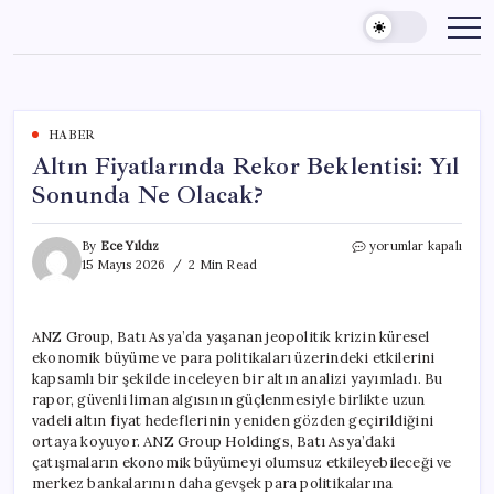
Skip
to
content
HABER
Altın Fiyatlarında Rekor Beklentisi: Yıl
Sonunda Ne Olacak?
Altın
By
Ece Yıldız
yorumlar kapalı
Fiyatlarında
15 Mayıs 2026
2 Min Read
Rekor
Beklentisi:
Yıl
ANZ Group, Batı Asya’da yaşanan jeopolitik krizin küresel
Sonunda
ekonomik büyüme ve para politikaları üzerindeki etkilerini
Ne
Olacak?
kapsamlı bir şekilde inceleyen bir altın analizi yayımladı. Bu
için
rapor, güvenli liman algısının güçlenmesiyle birlikte uzun
vadeli altın fiyat hedeflerinin yeniden gözden geçirildiğini
ortaya koyuyor. ANZ Group Holdings, Batı Asya’daki
çatışmaların ekonomik büyümeyi olumsuz etkileyebileceği ve
merkez bankalarının daha gevşek para politikalarına