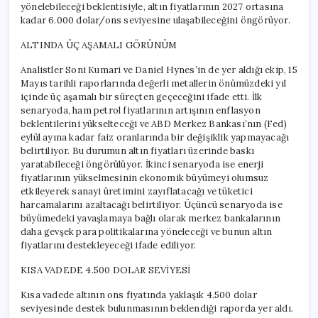
yönelebileceği beklentisiyle, altın fiyatlarının 2027 ortasına
kadar 6.000 dolar/ons seviyesine ulaşabileceğini öngörüyor.
ALTINDA ÜÇ AŞAMALI GÖRÜNÜM
Analistler Soni Kumari ve Daniel Hynes’in de yer aldığı ekip, 15
Mayıs tarihli raporlarında değerli metallerin önümüzdeki yıl
içinde üç aşamalı bir süreçten geçeceğini ifade etti. İlk
senaryoda, ham petrol fiyatlarının artışının enflasyon
beklentilerini yükselteceği ve ABD Merkez Bankası’nın (Fed)
eylül ayına kadar faiz oranlarında bir değişiklik yapmayacağı
belirtiliyor. Bu durumun altın fiyatları üzerinde baskı
yaratabileceği öngörülüyor. İkinci senaryoda ise enerji
fiyatlarının yükselmesinin ekonomik büyümeyi olumsuz
etkileyerek sanayi üretimini zayıflatacağı ve tüketici
harcamalarını azaltacağı belirtiliyor. Üçüncü senaryoda ise
büyümedeki yavaşlamaya bağlı olarak merkez bankalarının
daha gevşek para politikalarına yöneleceği ve bunun altın
fiyatlarını destekleyeceği ifade ediliyor.
KISA VADEDE 4.500 DOLAR SEVİYESİ
Kısa vadede altının ons fiyatında yaklaşık 4.500 dolar
seviyesinde destek bulunmasının beklendiği raporda yer aldı.