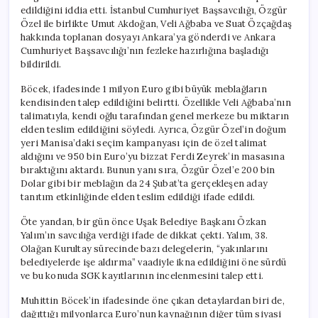
edildiğini iddia etti. İstanbul Cumhuriyet Başsavcılığı, Özgür
Özel ile birlikte Umut Akdoğan, Veli Ağbaba ve Suat Özçağdaş
hakkında toplanan dosyayı Ankara’ya gönderdi ve Ankara
Cumhuriyet Başsavcılığı’nın fezleke hazırlığına başladığı
bildirildi.
Böcek, ifadesinde 1 milyon Euro gibi büyük meblağların
kendisinden talep edildiğini belirtti. Özellikle Veli Ağbaba’nın
talimatıyla, kendi oğlu tarafından genel merkeze bu miktarın
elden teslim edildiğini söyledi. Ayrıca, Özgür Özel’in doğum
yeri Manisa’daki seçim kampanyası için de özel talimat
aldığını ve 950 bin Euro’yu bizzat Ferdi Zeyrek’in masasına
bıraktığını aktardı. Bunun yanı sıra, Özgür Özel’e 200 bin
Dolar gibi bir meblağın da 24 Şubat’ta gerçekleşen aday
tanıtım etkinliğinde elden teslim edildiği ifade edildi.
Öte yandan, bir gün önce Uşak Belediye Başkanı Özkan
Yalım’ın savcılığa verdiği ifade de dikkat çekti. Yalım, 38.
Olağan Kurultay sürecinde bazı delegelerin, “yakınlarını
belediyelerde işe aldırma” vaadiyle ikna edildiğini öne sürdü
ve bu konuda SGK kayıtlarının incelenmesini talep etti.
Muhittin Böcek’in ifadesinde öne çıkan detaylardan biri de,
dağıttığı milyonlarca Euro’nun kaynağının diğer tüm siyasi