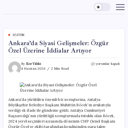
Skip
to
content
EĞITIM
Ankara’da Siyasi Gelişmeler: Özgür
Özel Üzerine İddialar Artıyor
Ankara’da
By
Ece Yıldız
yorumlar kapalı
Siyasi
4 Haziran 2026
2 Min Read
Gelişmeler:
Özgür
Özel
Üzerine
İddialar
Artıyor
Ankara’da yürütülen önemli bir soruşturma, Antalya
için
Büyükşehir Belediye Başkanı Muhittin Böcek’in avukatıyla
verdiği ek ifade ile gündeme geldi. Antalya Cumhuriyet
Başsavcılığı’nın yürüttüğü soruşturmada tutuklu olan Böcek,
2024 yerel seçimleri sırasında dönemin CHP Genel Başkanı
Özgür Özel ve ekibi tarafından kendisinden para talep