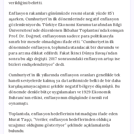
verildiğini belirtti.
Enflasyon rakamları günümüzde resmi olarak yüzde 85’i
aşarken, Cumhuriyet’in ilk dönemlerinde negatif enflasyon
gözlemleniyordu. Türkiye Ekonomi Kurumu tarafından Bilgi
Üniversitesi’nde düzenlenen İlkbahar Toplantısı’nda konuşan
Prof. Dr. Doğruel, enflasyonun sadece para politikasıyla
sınırlı bir mesele olmadığını ifade etti. “Cumhuriyetin ilk
döneminde enflasyon, toplumda utanılacak bir durumdu ve
para arzına dikkat edilirdi. Fakat İkinci Dünya Savaşı’ndan
sonra bu algı değişti. 2017 sonrasındaki enflasyon artışı ise
bizleri endişelendiriyor” dedi.
Cumhuriyet’in ilk yıllarında enflasyon oranları genellikle tek
haneli seviyelerde kalmış ya da tarihimizde belki de bir daha
karşılaşamayacağımız şekilde negatif bölgeye düşmüştü. Bu
dönemde denkle bütçe uygulamaları ve 1929 Ekonomik
Buhranı’nın etkisi, enflasyonun düşüşünde önemli rol
oynamıştı.
Toplantıda, enflasyon hedeflerinin tutmadığını ifade eden
Murat Taşçı, “Veriler, enflasyon hedeflerinden oldukça
uzağımız olduğunu gösteriyor” şeklinde açıklamalarda
bulundu.