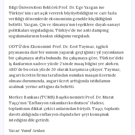
Bilgi Üniversitesi Rektörü Prof. Dr. Ege Yazgan ise
Türkiye’nin cari açık vererek büyüyebildiğini ve cari fazla
verildiği dönemlerde ekonominin genelde küçüldüğünü
belirtti. Yazgan, Çin ve Almanya’nın teşviklere dayalı sanayi
politikaları uyguladığını, Türkiye’de ise anti damping
uygulamalarının baskın olduğunu vurguladı.
ODTÜ’den Ekonomist Prof. Dr. Erol Taymaz, işgücü
piyasasına dair bir sunum yaparak geçtiğimiz yıl yayımlanan
bir çalışmaya atıfta bulundu. Bu çalışmaya göre, Türkiye’deki
iş ilanlarının sadece yüzde 2’sinde maaş bilgisi yer alırken,
ABD’de bu oran yüzde 20 olarak karşımıza çıkıyor. Taymaz,
asgari ücretin firma tarafından sunulan maaşın üzerinde
olması durumunda, asgari ücret arttığında istihdamın
azalmak yerine arttığını da belirtti.
Merkez Bankası (TCMB) Başekonomisti Prof. Dr. Murat
Taşçı’nın “Enflasyon rakamları korkutucu” ifadesi,
toplantının dikkat çekici anlarından biriydi. Taşçı, toplantı
daveti aldığında enflasyon dışında her şeyi konuşmak
istediğini dile getirdi.
Yazar: Yusuf Arslan