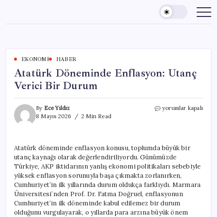
Skip
to
content
EKONOMI
HABER
Atatürk Döneminde Enflasyon: Utanç
Verici Bir Durum
Atatürk
By
Ece Yıldız
yorumlar kapalı
Döneminde
8 Mayıs 2026
2 Min Read
Enflasyon:
Utanç
Verici
Atatürk döneminde enflasyon konusu, toplumda büyük bir
Bir
utanç kaynağı olarak değerlendiriliyordu. Günümüzde
Durum
için
Türkiye, AKP iktidarının yanlış ekonomi politikaları sebebiyle
yüksek enflasyon sorunuyla başa çıkmakta zorlanırken,
Cumhuriyet’in ilk yıllarında durum oldukça farklıydı. Marmara
Üniversitesi’nden Prof. Dr. Fatma Doğruel, enflasyonun
Cumhuriyet’in ilk döneminde kabul edilemez bir durum
olduğunu vurgulayarak, o yıllarda para arzına büyük önem