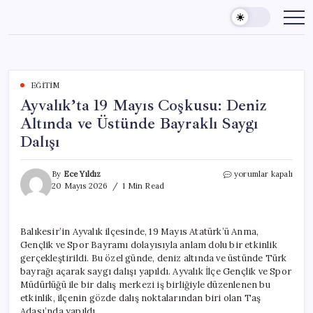
Skip
to
content
EĞITIM
Ayvalık’ta 19 Mayıs Coşkusu: Deniz
Altında ve Üstünde Bayraklı Saygı
Dalışı
Ayvalık’ta
By
Ece Yıldız
yorumlar kapalı
19
20 Mayıs 2026
1 Min Read
Mayıs
Coşkusu:
Deniz
Balıkesir’in Ayvalık ilçesinde, 19 Mayıs Atatürk’ü Anma,
Altında
Gençlik ve Spor Bayramı dolayısıyla anlam dolu bir etkinlik
ve
Üstünde
gerçekleştirildi. Bu özel günde, deniz altında ve üstünde Türk
Bayraklı
bayrağı açarak saygı dalışı yapıldı. Ayvalık İlçe Gençlik ve Spor
Saygı
Müdürlüğü ile bir dalış merkezi iş birliğiyle düzenlenen bu
Dalışı
etkinlik, ilçenin gözde dalış noktalarından biri olan Taş
için
Adası’nda yapıldı.