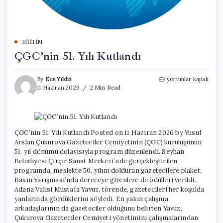
EĞITIM
ÇGC’nin 51. Yılı Kutlandı
ÇGC’nin
By
Ece Yıldız
yorumlar kapalı
51.
11 Haziran 2026
2 Min Read
Yılı
Kutlandı
için
ÇGC’nin 51. Yılı Kutlandı Posted on 11 Haziran 2026 by Yusuf
Arslan Çukurova Gazeteciler Cemiyetinin (ÇGC) kuruluşunun
51. yıl dönümü dolayısıyla program düzenlendi. Seyhan
Belediyesi Çırçır Sanat Merkezi’nde gerçekleştirilen
programda, meslekte 50. yılını dolduran gazetecilere plaket,
Basın Yarışması’nda dereceye girenlere de ödülleri verildi.
Adana Valisi Mustafa Yavuz, törende, gazetecileri her koşulda
yanlarında gördüklerini söyledi. En yakın çalışma
arkadaşlarının da gazeteciler olduğunu belirten Yavuz,
Çukurova Gazeteciler Cemiyeti yönetimini çalışmalarından