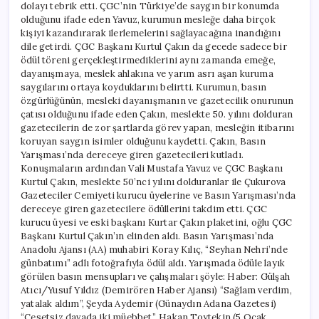
dolayı tebrik etti. ÇGC’nin Türkiye’de saygın bir konumda
olduğunu ifade eden Yavuz, kurumun mesleğe daha birçok
kişiyi kazandırarak ilerlemelerini sağlayacağına inandığını
dile getirdi. ÇGC Başkanı Kurtul Çakın da gecede sadece bir
ödül töreni gerçekleştirmediklerini aynı zamanda emeğe,
dayanışmaya, meslek ahlakına ve yarım asrı aşan kuruma
saygılarını ortaya koyduklarını belirtti. Kurumun, basın
özgürlüğünün, mesleki dayanışmanın ve gazetecilik onurunun
çatısı olduğunu ifade eden Çakın, meslekte 50. yılını dolduran
gazetecilerin de zor şartlarda görev yapan, mesleğin itibarını
koruyan saygın isimler olduğunu kaydetti. Çakın, Basın
Yarışması’nda dereceye giren gazetecileri kutladı.
Konuşmaların ardından Vali Mustafa Yavuz ve ÇGC Başkanı
Kurtul Çakın, meslekte 50’nci yılını dolduranlar ile Çukurova
Gazeteciler Cemiyeti kurucu üyelerine ve Basın Yarışması’nda
dereceye giren gazetecilere ödüllerini takdim etti. ÇGC
kurucu üyesi ve eski başkanı Kurtar Çakın plaketini, oğlu ÇGC
Başkanı Kurtul Çakın’ın elinden aldı. Basın Yarışması’nda
Anadolu Ajansı (AA) muhabiri Koray Kılıç, “Seyhan Nehri’nde
günbatımı” adlı fotoğrafıyla ödül aldı. Yarışmada ödüle layık
görülen basın mensupları ve çalışmaları şöyle: Haber: Gülşah
Atıcı/Yusuf Yıldız (Demirören Haber Ajansı) “Sağlam verdim,
yatalak aldım”, Şeyda Aydemir (Günaydın Adana Gazetesi)
“Cesetsiz davada iki müebbet”, Hakan Toytekin (5 Ocak