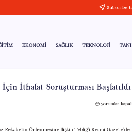
Subscribe t
ĞİTİM
EKONOMİ
SAĞLIK
TEKNOLOJİ
TANI
İçin İthalat Soruşturması Başlatıldı
Çin
yorumlar kapal
Menşeli
Kaynak
Makineleri
İçin
ız Rekabetin Önlenmesine İlişkin Tebliğ’i Resmi Gazete’de