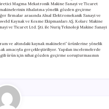
İthalat
 üretici Magma Mekatronik Makine Sanayi ve Ticaret
Soruşturması
 makinelerinin ithalatına yönelik gözden geçirme
Başlatıldı
iğer firmalar arasında Alnal Elektromekanik Sanayi ve
için
enweld Kaynak ve Kesme Ekipmanları AŞ, Kolarc Makine
ayi ve Ticaret Ltd. Şti. ile Nuriş Teknoloji Makine Sanayi
gram ve altındaki kaynak makineleri” ürünlerine yönelik
k amacıyla gerçekleştiriliyor. Yapılan incelemelerde
, ilgili ürün için nihai gözden geçirme soruşturmasının