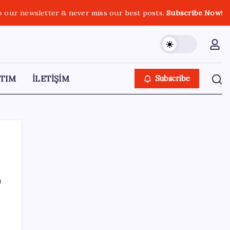
o our newsletter & never miss our best posts.
Subscribe Now!
TIM
İLETİŞİM
Subscribe
ı
SON YAZILAR
İş Bankası’nda üst düzey görev değişimi:
Hakan Aran görevinden ayrılıyor