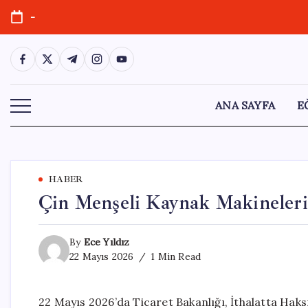
Skip
-
to
content
https://www.facebook.com/
https://twitter.com/
https://t.me/
https://www.instagram.com/
https://youtube.com/
ANA SAYFA
E
HABER
Çin Menşeli Kaynak Makineleri 
By
Ece Yıldız
22 Mayıs 2026
1 Min Read
22 Mayıs 2026’da Ticaret Bakanlığı, İthalatta Haks