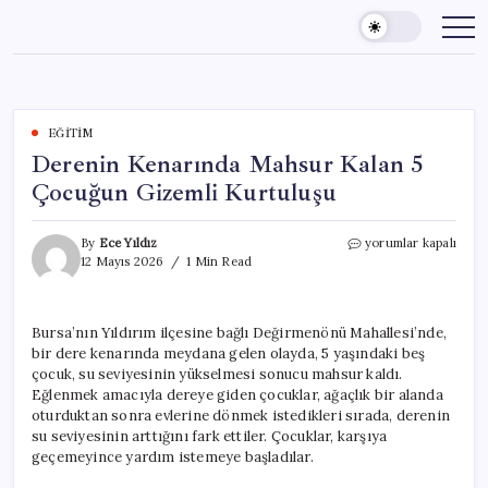
Skip
to
content
EĞITIM
Derenin Kenarında Mahsur Kalan 5
Çocuğun Gizemli Kurtuluşu
Derenin
By
Ece Yıldız
yorumlar kapalı
Kenarında
12 Mayıs 2026
1 Min Read
Mahsur
Kalan
5
Bursa’nın Yıldırım ilçesine bağlı Değirmenönü Mahallesi’nde,
Çocuğun
bir dere kenarında meydana gelen olayda, 5 yaşındaki beş
Gizemli
Kurtuluşu
çocuk, su seviyesinin yükselmesi sonucu mahsur kaldı.
için
Eğlenmek amacıyla dereye giden çocuklar, ağaçlık bir alanda
oturduktan sonra evlerine dönmek istedikleri sırada, derenin
su seviyesinin arttığını fark ettiler. Çocuklar, karşıya
geçemeyince yardım istemeye başladılar.