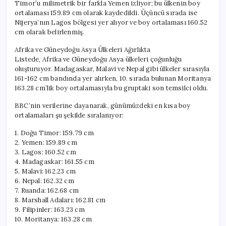
Timor’u milimetrik bir farkla Yemen izliyor; bu ülkenin boy
ortalaması 159.89 cm olarak kaydedildi. Üçüncü sırada ise
Nijerya’nın Lagos bölgesi yer alıyor ve boy ortalaması 160.52
cm olarak belirlenmiş.
Afrika ve Güneydoğu Asya Ülkeleri Ağırlıkta
Listede, Afrika ve Güneydoğu Asya ülkeleri çoğunluğu
oluşturuyor. Madagaskar, Malavi ve Nepal gibi ülkeler sırasıyla
161-162 cm bandında yer alırken, 10. sırada bulunan Moritanya
163.28 cm’lik boy ortalamasıyla bu gruptaki son temsilci oldu.
BBC’nin verilerine dayanarak, günümüzdeki en kısa boy
ortalamaları şu şekilde sıralanıyor:
1. Doğu Timor: 159.79 cm
2. Yemen: 159.89 cm
3. Lagos: 160.52 cm
4. Madagaskar: 161.55 cm
5. Malavi: 162.23 cm
6. Nepal: 162.32 cm
7. Ruanda: 162.68 cm
8. Marshall Adaları: 162.81 cm
9. Filipinler: 163.23 cm
10. Moritanya: 163.28 cm