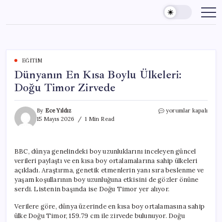
Skip
to
content
EĞITIM
Dünyanın En Kısa Boylu Ülkeleri:
Doğu Timor Zirvede
Dünyanın
By
Ece Yıldız
yorumlar kapalı
En
15 Mayıs 2026
1 Min Read
Kısa
Boylu
Ülkeleri:
BBC, dünya genelindeki boy uzunluklarını inceleyen güncel
Doğu
verileri paylaştı ve en kısa boy ortalamalarına sahip ülkeleri
Timor
Zirvede
açıkladı. Araştırma, genetik etmenlerin yanı sıra beslenme ve
için
yaşam koşullarının boy uzunluğuna etkisini de gözler önüne
serdi. Listenin başında ise Doğu Timor yer alıyor.
Verilere göre, dünya üzerinde en kısa boy ortalamasına sahip
ülke Doğu Timor, 159.79 cm ile zirvede bulunuyor. Doğu