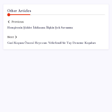
Other Articles
Previous
Hemşirenin Şiddet İddiasına İlişkin Şok Savunma
Next
Gazi Koşusu Öncesi Heyecan: Veliefendi’de Tay Deneme Koşuları
SON YAZILAR
TBMM Adalet Komisyonu’nda ‘süreç yasası’