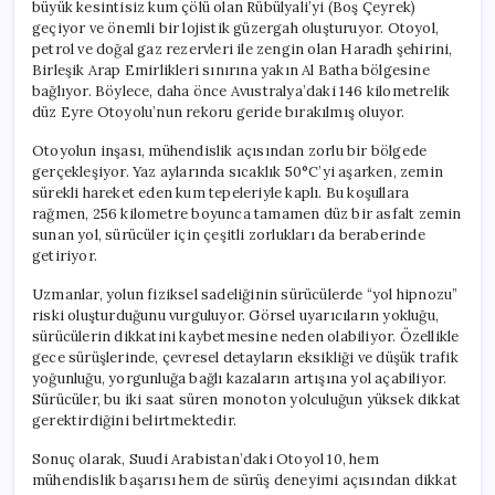
büyük kesintisiz kum çölü olan Rübülyali’yi (Boş Çeyrek)
geçiyor ve önemli bir lojistik güzergah oluşturuyor. Otoyol,
petrol ve doğal gaz rezervleri ile zengin olan Haradh şehirini,
Birleşik Arap Emirlikleri sınırına yakın Al Batha bölgesine
bağlıyor. Böylece, daha önce Avustralya’daki 146 kilometrelik
düz Eyre Otoyolu’nun rekoru geride bırakılmış oluyor.
Otoyolun inşası, mühendislik açısından zorlu bir bölgede
gerçekleşiyor. Yaz aylarında sıcaklık 50°C’yi aşarken, zemin
sürekli hareket eden kum tepeleriyle kaplı. Bu koşullara
rağmen, 256 kilometre boyunca tamamen düz bir asfalt zemin
sunan yol, sürücüler için çeşitli zorlukları da beraberinde
getiriyor.
Uzmanlar, yolun fiziksel sadeliğinin sürücülerde “yol hipnozu”
riski oluşturduğunu vurguluyor. Görsel uyarıcıların yokluğu,
sürücülerin dikkatini kaybetmesine neden olabiliyor. Özellikle
gece sürüşlerinde, çevresel detayların eksikliği ve düşük trafik
yoğunluğu, yorgunluğa bağlı kazaların artışına yol açabiliyor.
Sürücüler, bu iki saat süren monoton yolculuğun yüksek dikkat
gerektirdiğini belirtmektedir.
Sonuç olarak, Suudi Arabistan’daki Otoyol 10, hem
mühendislik başarısı hem de sürüş deneyimi açısından dikkat