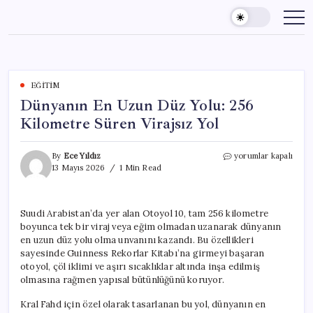
Skip
to
content
EĞITIM
Dünyanın En Uzun Düz Yolu: 256
Kilometre Süren Virajsız Yol
Dünyanın
By
Ece Yıldız
yorumlar kapalı
En
13 Mayıs 2026
1 Min Read
Uzun
Düz
Yolu:
Suudi Arabistan’da yer alan Otoyol 10, tam 256 kilometre
256
boyunca tek bir viraj veya eğim olmadan uzanarak dünyanın
Kilometre
Süren
en uzun düz yolu olma unvanını kazandı. Bu özellikleri
Virajsız
sayesinde Guinness Rekorlar Kitabı’na girmeyi başaran
Yol
otoyol, çöl iklimi ve aşırı sıcaklıklar altında inşa edilmiş
için
olmasına rağmen yapısal bütünlüğünü koruyor.
Kral Fahd için özel olarak tasarlanan bu yol, dünyanın en