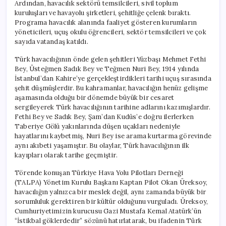
Ardından, havacılık sektörü temsilcileri, sivil toplum
kuruluşları ve havayolu şirketleri, şehitliğe çelenk bıraktı.
Programa havacılık alanında faaliyet gösteren kurumların
yöneticileri, uçuş okulu öğrencileri, sektör temsilcileri ve çok
sayıda vatandaş katıldı.
Türk havacılığının önde gelen şehitleri Yüzbaşı Mehmet Fethi
Bey, Üsteğmen Sadık Bey ve Teğmen Nuri Bey, 1914 yılında
İstanbul’dan Kahire’ye gerçekleştirdikleri tarihi uçuş sırasında
şehit düşmüşlerdir. Bu kahramanlar, havacılığın henüz gelişme
aşamasında olduğu bir dönemde büyük bir cesaret
sergileyerek Türk havacılığının tarihine adlarını kazımışlardır.
Fethi Bey ve Sadık Bey, Şam’dan Kudüs’e doğru ilerlerken
Taberiye Gölü yakınlarında düşen uçakları nedeniyle
hayatlarını kaybetmiş, Nuri Bey ise arama kurtarma görevinde
aynı akıbeti yaşamıştır. Bu olaylar, Türk havacılığının ilk
kayıpları olarak tarihe geçmiştir.
Törende konuşan Türkiye Hava Yolu Pilotları Derneği
(TALPA) Yönetim Kurulu Başkanı Kaptan Pilot Okan Üreksoy,
havacılığın yalnızca bir meslek değil, aynı zamanda büyük bir
sorumluluk gerektiren bir kültür olduğunu vurguladı. Üreksoy,
Cumhuriyetimizin kurucusu Gazi Mustafa Kemal Atatürk’ün
“İstikbal göklerdedir” sözünü hatırlatarak, bu ifadenin Türk