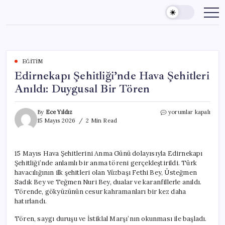
Skip
to
content
EĞITIM
Edirnekapı Şehitliği’nde Hava Şehitleri
Anıldı: Duygusal Bir Tören
Edirnekapı
By
Ece Yıldız
yorumlar kapalı
Şehitliği’nde
15 Mayıs 2026
2 Min Read
Hava
Şehitleri
Anıldı:
15 Mayıs Hava Şehitlerini Anma Günü dolayısıyla Edirnekapı
Duygusal
Şehitliği’nde anlamlı bir anma töreni gerçekleştirildi. Türk
Bir
Tören
havacılığının ilk şehitleri olan Yüzbaşı Fethi Bey, Üsteğmen
için
Sadık Bey ve Teğmen Nuri Bey, dualar ve karanfillerle anıldı.
Törende, gökyüzünün cesur kahramanları bir kez daha
hatırlandı.
Tören, saygı duruşu ve İstiklal Marşı’nın okunması ile başladı.