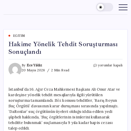
Skip
to
content
EĞITIM
Hakime Yönelik Tehdit Soruşturması
Sonuçlandı
Hakime
By
Ece Yıldız
yorumlar kapalı
Yönelik
20 Mayıs 2026
2 Min Read
Tehdit
Soruşturması
Sonuçlandı
İstanbul’da 16. Ağır Ceza Mahkemesi Başkanı Ali Onur Atar ve
için
kardeşine yönelik tehdit mesajlarıyla ilgili yürütülen
soruşturma tamamlandı. Söz konusu tehditler, ‘Barış Boyun
Suç Örgütü’ davasının karar duruşması sırasında yapılmıştı.
‘Daltonlar’ suç örgütünün üyeleri olduğu iddia edilen yedi
şüpheli hakkında, ‘Suç örgütlerinin isimlerini kullanarak
tehditte bulunmak’ suçlamasıyla 9 yıla kadar hapis cezası
talep edildi.