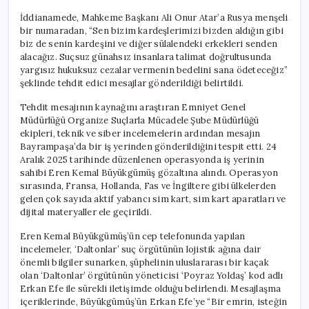
İddianamede, Mahkeme Başkanı Ali Onur Atar’a Rusya menşeli
bir numaradan, “Sen bizim kardeşlerimizi bizden aldığın gibi
biz de senin kardeşini ve diğer sülalendeki erkekleri senden
alacağız. Suçsuz günahsız insanlara talimat doğrultusunda
yargısız hukuksuz cezalar vermenin bedelini sana ödeteceğiz”
şeklinde tehdit edici mesajlar gönderildiği belirtildi.
Tehdit mesajının kaynağını araştıran Emniyet Genel
Müdürlüğü Organize Suçlarla Mücadele Şube Müdürlüğü
ekipleri, teknik ve siber incelemelerin ardından mesajın
Bayrampaşa’da bir iş yerinden gönderildiğini tespit etti. 24
Aralık 2025 tarihinde düzenlenen operasyonda iş yerinin
sahibi Eren Kemal Büyükgümüş gözaltına alındı. Operasyon
sırasında, Fransa, Hollanda, Fas ve İngiltere gibi ülkelerden
gelen çok sayıda aktif yabancı sim kart, sim kart aparatları ve
dijital materyaller ele geçirildi.
Eren Kemal Büyükgümüş’ün cep telefonunda yapılan
incelemeler, ‘Daltonlar’ suç örgütünün lojistik ağına dair
önemli bilgiler sunarken, şüphelinin uluslararası bir kaçak
olan ‘Daltonlar’ örgütünün yöneticisi ‘Poyraz Yoldaş’ kod adlı
Erkan Efe ile sürekli iletişimde olduğu belirlendi. Mesajlaşma
içeriklerinde, Büyükgümüş’ün Erkan Efe’ye “Bir emrin, isteğin