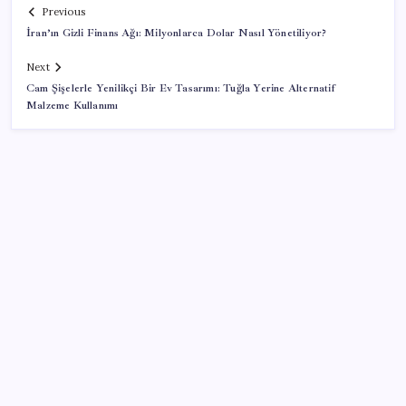
Previous
İran’ın Gizli Finans Ağı: Milyonlarca Dolar Nasıl Yönetiliyor?
Next
Cam Şişelerle Yenilikçi Bir Ev Tasarımı: Tuğla Yerine Alternatif
Malzeme Kullanımı
SON YAZILAR
Huawei Nova 16 SE 8500mAh Batarya ve Uydu
Bağlantısı ile Tanıtıldı
Fed Başkanı’ndan piyasaları sarsacak mesaj: