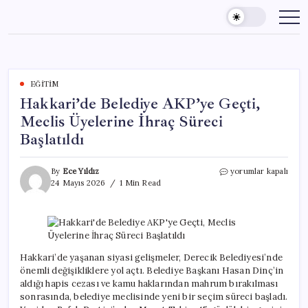
Skip
to
content
EĞITIM
Hakkari’de Belediye AKP’ye Geçti,
Meclis Üyelerine İhraç Süreci
Başlatıldı
Hakkari’de
By
Ece Yıldız
yorumlar kapalı
Belediye
24 Mayıs 2026
1 Min Read
AKP’ye
Geçti,
Meclis
Üyelerine
İhraç
Süreci
Hakkari’de yaşanan siyasi gelişmeler, Derecik Belediyesi’nde
Başlatıldı
önemli değişikliklere yol açtı. Belediye Başkanı Hasan Dinç’in
için
aldığı hapis cezası ve kamu haklarından mahrum bırakılması
sonrasında, belediye meclisinde yeni bir seçim süreci başladı.