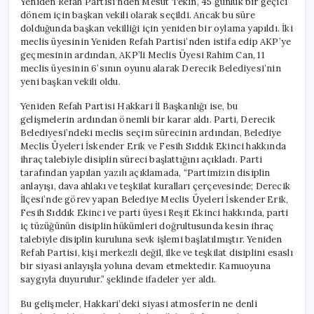
Yeniden Refah Partisi’nden Mesut Tekin, 45 günlük bir geçici
dönem için başkan vekili olarak seçildi. Ancak bu süre
dolduğunda başkan vekilliği için yeniden bir oylama yapıldı. İki
meclis üyesinin Yeniden Refah Partisi’nden istifa edip AKP’ye
geçmesinin ardından, AKP’li Meclis Üyesi Rahim Can, 11
meclis üyesinin 6’sının oyunu alarak Derecik Belediyesi’nin
yeni başkan vekili oldu.
Yeniden Refah Partisi Hakkari İl Başkanlığı ise, bu
gelişmelerin ardından önemli bir karar aldı. Parti, Derecik
Belediyesi’ndeki meclis seçim sürecinin ardından, Belediye
Meclis Üyeleri İskender Erik ve Fesih Sıddık Ekinci hakkında
ihraç talebiyle disiplin süreci başlattığını açıkladı. Parti
tarafından yapılan yazılı açıklamada, “Partimizin disiplin
anlayışı, dava ahlakı ve teşkilat kuralları çerçevesinde; Derecik
İlçesi’nde görev yapan Belediye Meclis Üyeleri İskender Erik,
Fesih Sıddık Ekinci ve parti üyesi Reşit Ekinci hakkında, parti
iç tüzüğünün disiplin hükümleri doğrultusunda kesin ihraç
talebiyle disiplin kuruluna sevk işlemi başlatılmıştır. Yeniden
Refah Partisi, kişi merkezli değil, ilke ve teşkilat disiplini esaslı
bir siyasi anlayışla yoluna devam etmektedir. Kamuoyuna
saygıyla duyurulur.” şeklinde ifadeler yer aldı.
Bu gelişmeler, Hakkari’deki siyasi atmosferin ne denli