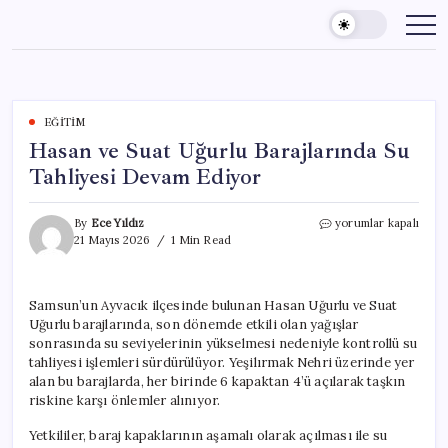
Skip
to
content
EĞITIM
Hasan ve Suat Uğurlu Barajlarında Su
Tahliyesi Devam Ediyor
Hasan
By
Ece Yıldız
yorumlar kapalı
ve
21 Mayıs 2026
1 Min Read
Suat
Uğurlu
Barajlarında
Samsun’un Ayvacık ilçesinde bulunan Hasan Uğurlu ve Suat
Su
Uğurlu barajlarında, son dönemde etkili olan yağışlar
Tahliyesi
Devam
sonrasında su seviyelerinin yükselmesi nedeniyle kontrollü su
Ediyor
tahliyesi işlemleri sürdürülüyor. Yeşilırmak Nehri üzerinde yer
için
alan bu barajlarda, her birinde 6 kapaktan 4’ü açılarak taşkın
riskine karşı önlemler alınıyor.
Yetkililer, baraj kapaklarının aşamalı olarak açılması ile su