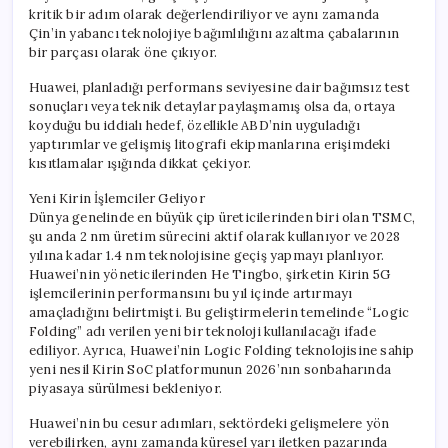
kritik bir adım olarak değerlendiriliyor ve aynı zamanda
Çin’in yabancı teknolojiye bağımlılığını azaltma çabalarının
bir parçası olarak öne çıkıyor.
Huawei, planladığı performans seviyesine dair bağımsız test
sonuçları veya teknik detaylar paylaşmamış olsa da, ortaya
koyduğu bu iddialı hedef, özellikle ABD’nin uyguladığı
yaptırımlar ve gelişmiş litografi ekipmanlarına erişimdeki
kısıtlamalar ışığında dikkat çekiyor.
Yeni Kirin İşlemciler Geliyor
Dünya genelinde en büyük çip üreticilerinden biri olan TSMC,
şu anda 2 nm üretim sürecini aktif olarak kullanıyor ve 2028
yılına kadar 1.4 nm teknolojisine geçiş yapmayı planlıyor.
Huawei’nin yöneticilerinden He Tingbo, şirketin Kirin 5G
işlemcilerinin performansını bu yıl içinde artırmayı
amaçladığını belirtmişti. Bu geliştirmelerin temelinde “Logic
Folding” adı verilen yeni bir teknoloji kullanılacağı ifade
ediliyor. Ayrıca, Huawei’nin Logic Folding teknolojisine sahip
yeni nesil Kirin SoC platformunun 2026’nın sonbaharında
piyasaya sürülmesi bekleniyor.
Huawei’nin bu cesur adımları, sektördeki gelişmelere yön
verebilirken, aynı zamanda küresel yarı iletken pazarında