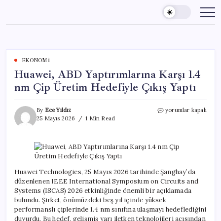
Skip
to
content
EKONOMI
Huawei, ABD Yaptırımlarına Karşı 1.4
nm Çip Üretim Hedefiyle Çıkış Yaptı
Huawei,
By
Ece Yıldız
yorumlar kapalı
ABD
25 Mayıs 2026
1 Min Read
Yaptırımlarına
Karşı
1.4
nm
Çip
Üretim
Huawei Technologies, 25 Mayıs 2026 tarihinde Şanghay’da
Hedefiyle
düzenlenen IEEE International Symposium on Circuits and
Çıkış
Systems (ISCAS) 2026 etkinliğinde önemli bir açıklamada
Yaptı
bulundu. Şirket, önümüzdeki beş yıl içinde yüksek
için
performanslı çiplerinde 1.4 nm sınıfına ulaşmayı hedeflediğini
duyurdu. Bu hedef, gelişmiş yarı iletken teknolojileri açısından