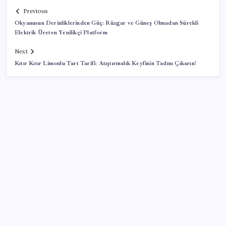
Previous
Okyanusun Derinliklerinden Güç: Rüzgar ve Güneş Olmadan Sürekli
Elektrik Üreten Yenilikçi Platform
Next
Kıtır Kıtır Limonlu Tart Tarifi: Atıştırmalık Keyfinin Tadını Çıkarın!
SON YAZILAR
Beyaz balina aramızda dolaşıyor
İran pazarlıkta el yükseltti… ABD çekilirse Hürmüz’ü
açarız