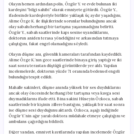
Olayın hemen ardından polis, Özgür Y. ve evde bulunan iki
kardeşini “bilgi sahibi” olarak emniyete götürdü. Özgür Y.,
ifadesinde kardeşleriyle birlikte yaklaşık üç aydır yaşadığını,
Alime Özge K. ile ilişkilerinde sorunlar bulunduğunu ancak
olay sabahı herhangi bir tartışma yaşanmadığını belirtti.
Özgür Y., sabah saatlerinde kapı sesine uyandıklarını,
doktorun aniden terasa yöneldiğini ve arkasından tutmaya
çalıştığını, fakat engel olamadığını söyledi.
Olayın düşme anı, güvenlik kameraları tarafından kaydedildi.
Alime Özge K.’nın gece saatlerinde binaya giriş yaptığı ve iki
saat sonra terastan düştüğü görüntülerde yer aldı. Yapılan
incelemelerde, doktorun yüzde 71 oranında bedensel engeli
bulunduğu tespit edildi.
Mahalle sakinleri, düşme anında yüksek bir ses duyduklarını
ancak olay öncesinde herhangi bir tartışma veya kavga sesi
duymadıklarını ifade etti. Bina sakini Hüseyin Özkoca, sabah
saatlerinde bir kişinin zillere bastığını, yaklaşık bir saat sonra
ise düşme sesi duyduğunu aktardı. Özkoca, aşağı indiğinde
Özgür Y.’nin ağır yaralı doktora müdahale etmeye çalıştığını ve
ambulans çağırdığını bildirdi.
Diğer yandan, emniyet kayıtlarında yapılan incelemede Özgür