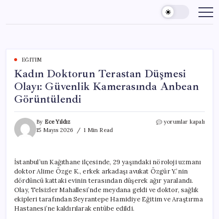
Skip
to
content
EĞITIM
Kadın Doktorun Terastan Düşmesi
Olayı: Güvenlik Kamerasında Anbean
Görüntülendi
Kadın
By
Ece Yıldız
yorumlar kapalı
Doktorun
15 Mayıs 2026
1 Min Read
Terastan
Düşmesi
Olayı:
İstanbul’un Kağıthane ilçesinde, 29 yaşındaki nöroloji uzmanı
Güvenlik
doktor Alime Özge K., erkek arkadaşı avukat Özgür Y.’nin
Kamerasında
Anbean
dördüncü kattaki evinin terasından düşerek ağır yaralandı.
Görüntülendi
Olay, Telsizler Mahallesi’nde meydana geldi ve doktor, sağlık
için
ekipleri tarafından Seyrantepe Hamidiye Eğitim ve Araştırma
Hastanesi’ne kaldırılarak entübe edildi.