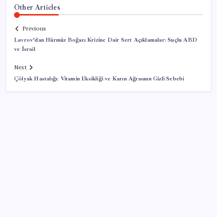
Other Articles
Previous
Lavrov’dan Hürmüz Boğazı Krizine Dair Sert Açıklamalar: Suçlu ABD
ve İsrail
Next
Çölyak Hastalığı: Vitamin Eksikliği ve Karın Ağrısının Gizli Sebebi
SON YAZILAR
Türkiye’ye gelen turistler alışveriş yapmadı, saçını