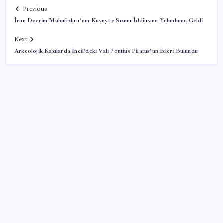
Previous
İran Devrim Muhafızları’nın Kuveyt’e Sızma İddiasına Yalanlama Geldi
Next
Arkeolojik Kazılarda İncil’deki Vali Pontius Pilatus’un İzleri Bulundu
SON YAZILAR
Emekli maaş farkı hesaplarına yatıyor: Herkes aynı
parayı almayacak
Microsoft’un Azure Linux Dağıtımı Windows’a Geldi