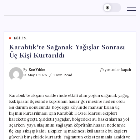
Skip
to
content
EĞITIM
Karabük’te Sağanak Yağışlar Sonrası
Üç Kişi Kurtarıldı
Karabük’te
By
Ece Yıldız
yorumlar kapalı
Sağanak
13 Mayıs 2026
1 Min Read
Yağışlar
Sonrası
Üç
Karabük’te akşam saatlerinde etkili olan yoğun sağanak yağış,
Kişi
Eskipazar ilçesinde köprünün hasar görmesine neden oldu.
Kurtarıldı
için
Bu durum sonucunda Köyceğiz köyünde mahsur kalan üç
kişinin kurtarılması için Karabük İl Özel İdaresi ekipleri
harekete geçti. Şiddetli yağışlar, bölgedeki su baskınlarına yol
açarken, yaya ulaşımını sağlayan köprünün hasarı nedeniyle
üç kişi sıkışıp kaldı. Ekipler, iş makinesi kullanarak bu kişileri
güvenli bir şekilde kurtardı. Yağmurun etkisi zamanla azaldı ve