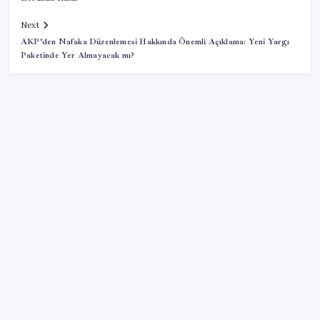
Next
AKP’den Nafaka Düzenlemesi Hakkında Önemli Açıklama: Yeni Yargı
Paketinde Yer Almayacak mı?
SON YAZILAR
Türkiye’ye gelen turistler alışveriş yapmadı, saçını
yaptırdı!
TBMM Adalet Komisyonu’nda ‘pislik’ tartışması:
MHP’li Bülbül masaya yumruk attı, İYİ Partili vekilin
üzerine yürüdü