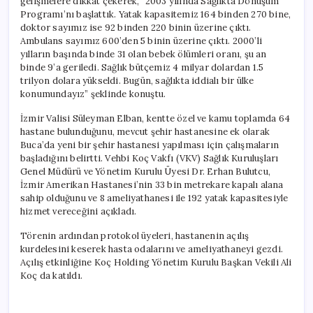
gelişmelere dikkat çekerek, “2003 yılında Sağlıkta Dönüşüm
Programı’nı başlattık. Yatak kapasitemiz 164 binden 270 bine,
doktor sayımız ise 92 binden 220 binin üzerine çıktı.
Ambulans sayımız 600’den 5 binin üzerine çıktı. 2000’li
yılların başında binde 31 olan bebek ölümleri oranı, şu an
binde 9’a geriledi. Sağlık bütçemiz 4 milyar dolardan 1.5
trilyon dolara yükseldi. Bugün, sağlıkta iddialı bir ülke
konumundayız” şeklinde konuştu.
İzmir Valisi Süleyman Elban, kentte özel ve kamu toplamda 64
hastane bulunduğunu, mevcut şehir hastanesine ek olarak
Buca’da yeni bir şehir hastanesi yapılması için çalışmaların
başladığını belirtti. Vehbi Koç Vakfı (VKV) Sağlık Kuruluşları
Genel Müdürü ve Yönetim Kurulu Üyesi Dr. Erhan Bulutcu,
İzmir Amerikan Hastanesi’nin 33 bin metrekare kapalı alana
sahip olduğunu ve 8 ameliyathanesi ile 192 yatak kapasitesiyle
hizmet vereceğini açıkladı.
Törenin ardından protokol üyeleri, hastanenin açılış
kurdelesini keserek hasta odalarını ve ameliyathaneyi gezdi.
Açılış etkinliğine Koç Holding Yönetim Kurulu Başkan Vekili Ali
Koç da katıldı.