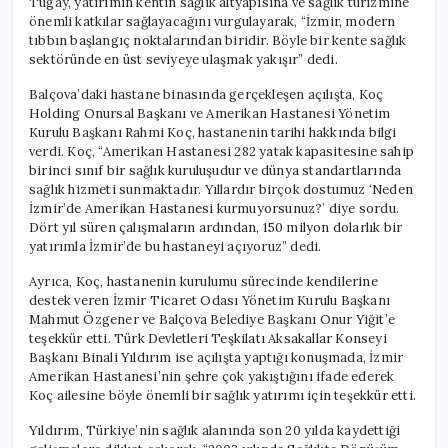
Tugay, yatırımın kentin sağlık altyapısına ve sağlık turizmine
Girdi
önemli katkılar sağlayacağını vurgulayarak, “İzmir, modern
için
tıbbın başlangıç noktalarından biridir. Böyle bir kente sağlık
sektöründe en üst seviyeye ulaşmak yakışır” dedi.
Balçova’daki hastane binasında gerçekleşen açılışta, Koç
Holding Onursal Başkanı ve Amerikan Hastanesi Yönetim
Kurulu Başkanı Rahmi Koç, hastanenin tarihi hakkında bilgi
verdi. Koç, “Amerikan Hastanesi 282 yatak kapasitesine sahip
birinci sınıf bir sağlık kuruluşudur ve dünya standartlarında
sağlık hizmeti sunmaktadır. Yıllardır birçok dostumuz ‘Neden
İzmir’de Amerikan Hastanesi kurmuyorsunuz?’ diye sordu.
Dört yıl süren çalışmaların ardından, 150 milyon dolarlık bir
yatırımla İzmir’de bu hastaneyi açıyoruz” dedi.
Ayrıca, Koç, hastanenin kurulumu sürecinde kendilerine
destek veren İzmir Ticaret Odası Yönetim Kurulu Başkanı
Mahmut Özgener ve Balçova Belediye Başkanı Onur Yiğit’e
teşekkür etti. Türk Devletleri Teşkilatı Aksakallar Konseyi
Başkanı Binali Yıldırım ise açılışta yaptığı konuşmada, İzmir
Amerikan Hastanesi’nin şehre çok yakıştığını ifade ederek
Koç ailesine böyle önemli bir sağlık yatırımı için teşekkür etti.
Yıldırım, Türkiye’nin sağlık alanında son 20 yılda kaydettiği