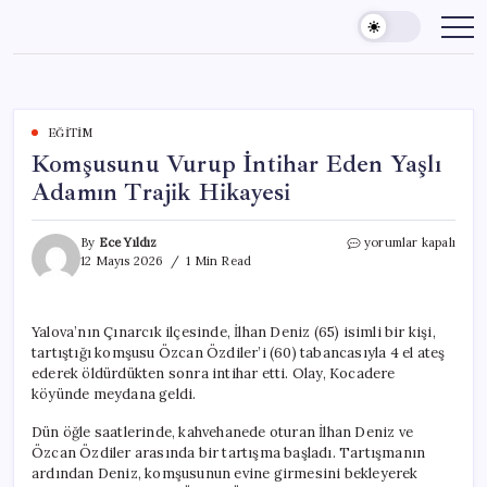
Skip
to
content
EĞITIM
Komşusunu Vurup İntihar Eden Yaşlı
Adamın Trajik Hikayesi
Komşusunu
By
Ece Yıldız
yorumlar kapalı
Vurup
12 Mayıs 2026
1 Min Read
İntihar
Eden
Yaşlı
Yalova’nın Çınarcık ilçesinde, İlhan Deniz (65) isimli bir kişi,
Adamın
tartıştığı komşusu Özcan Özdiler’i (60) tabancasıyla 4 el ateş
Trajik
Hikayesi
ederek öldürdükten sonra intihar etti. Olay, Kocadere
için
köyünde meydana geldi.
Dün öğle saatlerinde, kahvehanede oturan İlhan Deniz ve
Özcan Özdiler arasında bir tartışma başladı. Tartışmanın
ardından Deniz, komşusunun evine girmesini bekleyerek