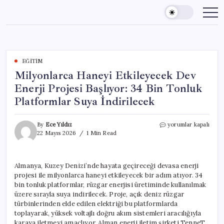
Skip
to
content
EĞITIM
Milyonlarca Haneyi Etkileyecek Dev
Enerji Projesi Başlıyor: 34 Bin Tonluk
Platformlar Suya İndirilecek
Milyonlarca
By
Ece Yıldız
yorumlar kapalı
Haneyi
22 Mayıs 2026
1 Min Read
Etkileyecek
Dev
Enerji
Almanya, Kuzey Denizi’nde hayata geçireceği devasa enerji
Projesi
projesi ile milyonlarca haneyi etkileyecek bir adım atıyor. 34
Başlıyor:
34
bin tonluk platformlar, rüzgar enerjisi üretiminde kullanılmak
Bin
üzere sırayla suya indirilecek. Proje, açık deniz rüzgar
Tonluk
türbinlerinden elde edilen elektriği bu platformlarda
Platformlar
toplayarak, yüksek voltajlı doğru akım sistemleri aracılığıyla
Suya
karaya iletmeyi amaçlıyor. Alman enerji iletim şirketi TenneT