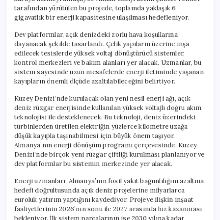
İndirilecek
tarafından yürütülen bu projede, toplamda yaklaşık 6
için
gigavatlık bir enerji kapasitesine ulaşılması hedefleniyor.
Dev platformlar, açık denizdeki zorlu hava koşullarına
dayanacak şekilde tasarlandı. Çelik yapıların üzerine inşa
edilecek tesislerde yüksek voltaj dönüştürücü sistemler,
kontrol merkezleri ve bakım alanları yer alacak. Uzmanlar, bu
sistem sayesinde uzun mesafelerde enerji iletiminde yaşanan
kayıpların önemli ölçüde azaltılabileceğini belirtiyor.
Kuzey Denizi’nde kurulacak olan yeni nesil enerji ağı, açık
deniz rüzgar enerjisinde kullanılan yüksek voltajlı doğru akım
teknolojisi ile desteklenecek. Bu teknoloji, deniz üzerindeki
türbinlerden üretilen elektriğin yüzlerce kilometre uzağa
düşük kayıpla taşınabilmesi için büyük önem taşıyor.
Almanya’nın enerji dönüşüm programı çerçevesinde, Kuzey
Denizi’nde birçok yeni rüzgar çiftliği kurulması planlanıyor ve
dev platformlar bu sistemin merkezinde yer alacak.
Enerji uzmanları, Almanya’nın fosil yakıt bağımlılığını azaltma
hedefi doğrultusunda açık deniz projelerine milyarlarca
euroluk yatırım yaptığını kaydediyor. Projeye ilişkin inşaat
faaliyetlerinin 2026’nın sonu ile 2027 arasında hız kazanması
bekleniyor. İlk sistem parçalarının ise 2030 yılına kadar