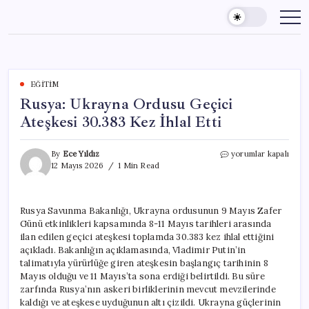
Skip
to
content
EĞITIM
Rusya: Ukrayna Ordusu Geçici
Ateşkesi 30.383 Kez İhlal Etti
Rusya:
By
Ece Yıldız
yorumlar kapalı
Ukrayna
12 Mayıs 2026
1 Min Read
Ordusu
Geçici
Ateşkesi
Rusya Savunma Bakanlığı, Ukrayna ordusunun 9 Mayıs Zafer
30.383
Günü etkinlikleri kapsamında 8-11 Mayıs tarihleri arasında
Kez
İhlal
ilan edilen geçici ateşkesi toplamda 30.383 kez ihlal ettiğini
Etti
açıkladı. Bakanlığın açıklamasında, Vladimir Putin’in
için
talimatıyla yürürlüğe giren ateşkesin başlangıç tarihinin 8
Mayıs olduğu ve 11 Mayıs’ta sona erdiği belirtildi. Bu süre
zarfında Rusya’nın askeri birliklerinin mevcut mevzilerinde
kaldığı ve ateşkese uyduğunun altı çizildi. Ukrayna güçlerinin