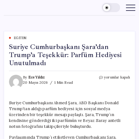
Skip
to
content
EĞITIM
Suriye Cumhurbaşkanı Şara’dan
Trump’a Teşekkür: Parfüm Hediyesi
Unutulmadı
Suriye
By
Ece Yıldız
yorumlar kapalı
Cumhurbaşkanı
20 Mayıs 2026
1 Min Read
Şara’dan
Trump’a
Teşekkür:
Suriye Cumhurbaşkanı Ahmed Şara, ABD Başkanı Donald
Parfüm
Trump’tan aldığı parfüm hediyesi için sosyal medya
Hediyesi
Unutulmadı
üzerinden bir teşekkür mesajı paylaştı. Şara, Trump’ın
için
kendisine gönderdiği iki parfümün ve Beyaz Saray antetli
notun fotoğrafını takipçileriyle buluşturdu.
Paylaşımında Trump’ı etiketleyen Cumhurbaşkanı Şara,