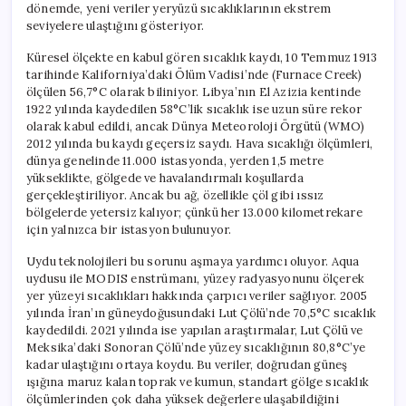
dönemde, yeni veriler yeryüzü sıcaklıklarının ekstrem
seviyelere ulaştığını gösteriyor.
Küresel ölçekte en kabul gören sıcaklık kaydı, 10 Temmuz 1913
tarihinde Kaliforniya’daki Ölüm Vadisi’nde (Furnace Creek)
ölçülen 56,7°C olarak biliniyor. Libya’nın El Azizia kentinde
1922 yılında kaydedilen 58°C’lik sıcaklık ise uzun süre rekor
olarak kabul edildi, ancak Dünya Meteoroloji Örgütü (WMO)
2012 yılında bu kaydı geçersiz saydı. Hava sıcaklığı ölçümleri,
dünya genelinde 11.000 istasyonda, yerden 1,5 metre
yükseklikte, gölgede ve havalandırmalı koşullarda
gerçekleştiriliyor. Ancak bu ağ, özellikle çöl gibi ıssız
bölgelerde yetersiz kalıyor; çünkü her 13.000 kilometrekare
için yalnızca bir istasyon bulunuyor.
Uydu teknolojileri bu sorunu aşmaya yardımcı oluyor. Aqua
uydusu ile MODIS enstrümanı, yüzey radyasyonunu ölçerek
yer yüzeyi sıcaklıkları hakkında çarpıcı veriler sağlıyor. 2005
yılında İran’ın güneydoğusundaki Lut Çölü’nde 70,5°C sıcaklık
kaydedildi. 2021 yılında ise yapılan araştırmalar, Lut Çölü ve
Meksika’daki Sonoran Çölü’nde yüzey sıcaklığının 80,8°C’ye
kadar ulaştığını ortaya koydu. Bu veriler, doğrudan güneş
ışığına maruz kalan toprak ve kumun, standart gölge sıcaklık
ölçümlerinden çok daha yüksek değerlere ulaşabildiğini