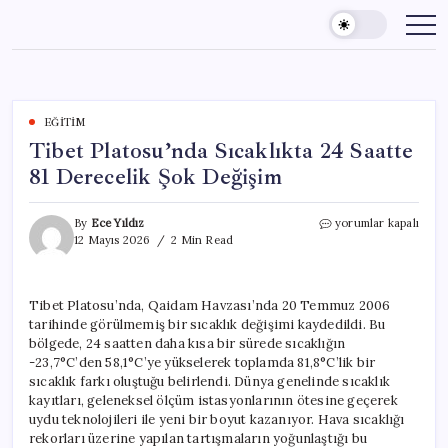
Skip
to
content
EĞITIM
Tibet Platosu’nda Sıcaklıkta 24 Saatte
81 Derecelik Şok Değişim
Tibet
By
Ece Yıldız
yorumlar kapalı
Platosu’nda
12 Mayıs 2026
2 Min Read
Sıcaklıkta
24
Saatte
Tibet Platosu’nda, Qaidam Havzası’nda 20 Temmuz 2006
81
tarihinde görülmemiş bir sıcaklık değişimi kaydedildi. Bu
Derecelik
Şok
bölgede, 24 saatten daha kısa bir sürede sıcaklığın
Değişim
-23,7°C’den 58,1°C’ye yükselerek toplamda 81,8°C’lik bir
için
sıcaklık farkı oluştuğu belirlendi. Dünya genelinde sıcaklık
kayıtları, geleneksel ölçüm istasyonlarının ötesine geçerek
uydu teknolojileri ile yeni bir boyut kazanıyor. Hava sıcaklığı
rekorları üzerine yapılan tartışmaların yoğunlaştığı bu