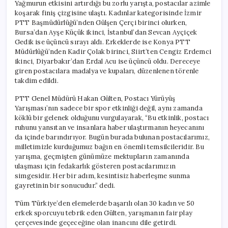
Yağmurun etkisini artırdığı bu zorlu yarışta, postacılar azimle
koşarak finiş çizgisine ulaştı. Kadınlar kategorisinde İzmir
PTT Başmüdürlüğü’nden Gülşen Çerçi birinci olurken,
Bursa’dan Ayşe Küçük ikinci, İstanbul’dan Sevcan Ayçiçek
Gedik ise üçüncü sırayı aldı. Erkeklerde ise Konya PTT
Müdürlüğü’nden Kadir Çolak birinci, Siirt’ten Cengiz Erdemci
ikinci, Diyarbakır’dan Erdal Acu ise üçüncü oldu. Dereceye
giren postacılara madalya ve kupaları, düzenlenen törenle
takdim edildi.
PTT Genel Müdürü Hakan Gülten, Postacı Yürüyüş
Yarışması’nın sadece bir spor etkinliği değil, aynı zamanda
köklü bir gelenek olduğunu vurgulayarak, “Bu etkinlik, postacı
ruhunu yansıtan ve insanlara haber ulaştırmanın heyecanını
da içinde barındırıyor. Bugün burada bulunan postacılarımız,
milletimizle kurduğumuz bağın en önemli temsilcileridir. Bu
yarışma, geçmişten günümüze mektupların zamanında
ulaşması için fedakarlık gösteren postacılarımızın
simgesidir. Her bir adım, kesintisiz haberleşme sunma
gayretinin bir sonucudur.” dedi.
Tüm Türkiye’den elemelerde başarılı olan 30 kadın ve 50
erkek sporcuyu tebrik eden Gülten, yarışmanın fair play
çerçevesinde geçeceğine olan inancını dile getirdi.