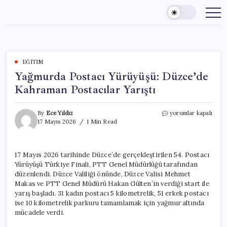
Skip
to
content
EĞITIM
Yağmurda Postacı Yürüyüşü: Düzce’de
Kahraman Postacılar Yarıştı
Yağmurda
By
Ece Yıldız
yorumlar kapalı
Postacı
17 Mayıs 2026
1 Min Read
Yürüyüşü:
Düzce’de
Kahraman
17 Mayıs 2026 tarihinde Düzce’de gerçekleştirilen 54. Postacı
Postacılar
Yürüyüşü Türkiye Finali, PTT Genel Müdürlüğü tarafından
Yarıştı
için
düzenlendi. Düzce Valiliği önünde, Düzce Valisi Mehmet
Makas ve PTT Genel Müdürü Hakan Gülten’in verdiği start ile
yarış başladı. 31 kadın postacı 5 kilometrelik, 51 erkek postacı
ise 10 kilometrelik parkuru tamamlamak için yağmur altında
mücadele verdi.