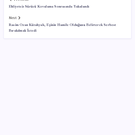
Ehliyetsiz Sürücü Kovalama Sonrasında Yakalandı
Next
Rasim Ozan Kütahyalı, Eşinin Hamile Olduğunu Belirterek Serbest
Bırakılmak İstedi
SON YAZILAR
Porsche yöneticisinden Volkswagen’e maliyetleri
hızla düşürme çağrısı
Halkbank, ikincil halka arz süreci başlattı