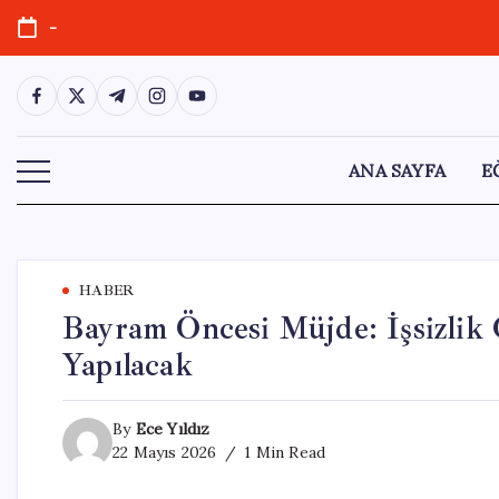
Skip
-
to
content
https://www.facebook.com/
https://twitter.com/
https://t.me/
https://www.instagram.com/
https://youtube.com/
ANA SAYFA
E
HABER
Bayram Öncesi Müjde: İşsizlik 
Yapılacak
By
Ece Yıldız
22 Mayıs 2026
1 Min Read