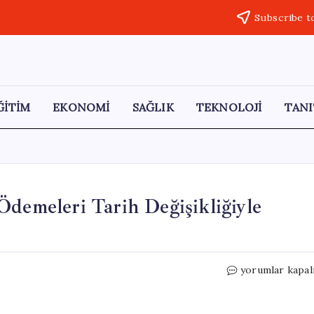
Subscribe t
ĞİTİM
EKONOMİ
SAĞLIK
TEKNOLOJİ
TANI
Ödemeleri Tarih Değişikliğiyle
Bayram
yorumlar kapal
Öncesi
Müjde:
İşsizlik