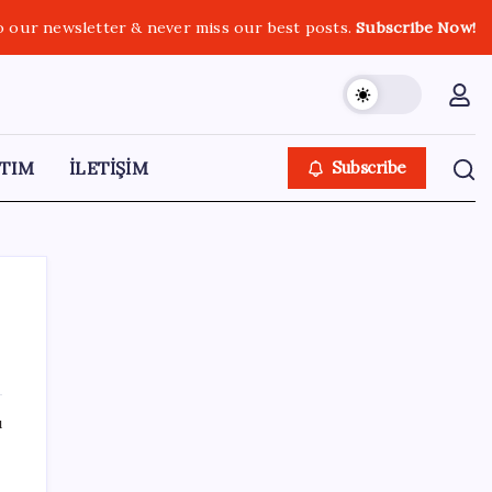
o our newsletter & never miss our best posts.
Subscribe Now!
TIM
İLETİŞİM
Subscribe
SON YAZILAR
ı
Borsada 4 büyüklerin yarışı kızıştı:
Yatırımcısına kazandıran tek takım