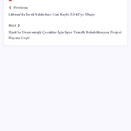
Previous
Lübnan’da İsrail Saldırıları: Can Kaybı 3.042’ye Ulaştı
Next
Uşak’ta Dezavantajlı Çocuklar İçin Spor Temelli Rehabilitasyon Projesi
Hayata Geçti
SON YAZILAR
Türkiye’ye gelen turistler alışveriş yapmadı, saçını
yaptırdı!