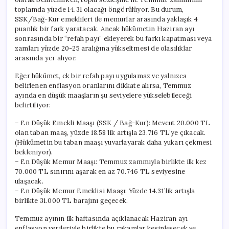
toplamda yüzde 14.31 olacağı öngörülüyor. Bu durum,
SSK/Bağ-Kur emeklileri ile memurlar arasında yaklaşık 4
puanlık bir fark yaratacak. Ancak hükümetin Haziran ayı
sonrasında bir “refah payı” ekleyerek bu farkı kapatması veya
zamları yüzde 20-25 aralığına yükseltmesi de olasılıklar
arasında yer alıyor.
Eğer hükümet, ek bir refah payı uygulamaz ve yalnızca
belirlenen enflasyon oranlarını dikkate alırsa, Temmuz
ayında en düşük maaşların şu seviyelere yükselebileceği
belirtiliyor:
– En Düşük Emekli Maaşı (SSK / Bağ-Kur): Mevcut 20.000 TL
olan taban maaş, yüzde 18.58’lik artışla 23.716 TL’ye çıkacak.
(Hükümetin bu taban maaşı yuvarlayarak daha yukarı çekmesi
bekleniyor).
– En Düşük Memur Maaşı: Temmuz zammıyla birlikte ilk kez
70.000 TL sınırını aşarak en az 70.746 TL seviyesine
ulaşacak.
– En Düşük Memur Emeklisi Maaşı: Yüzde 14.31’lik artışla
birlikte 31.000 TL barajını geçecek.
Temmuz ayının ilk haftasında açıklanacak Haziran ayı
enflasyon verileriyle birlikte bu rakamlar kesinleşecek ve