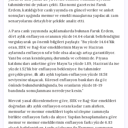
tahminlerini de yukarı çekti. Ekonomi gazetecisi Faruk
Erdem, katıldığı bir canlı yayında en güncel veriler ve anket
sonuçları ışığında memur ve emekli maaşlarına yapılacak zam
senaryolarını detaylı bir şekilde analiz etti.
A Para canlı yayınında açıklamalarda bulunan Faruk Erdem,
dört aylık enflasyon oranının yüzde 14.64 olarak belirlendiğini
vurgulayarak şu önemli bilgileri paylaştı: “Bu yüzde 14.64’lük
oran, SSK ve Bağ-Kur emeklilerinin Mayıs ve Haziran
aylarında enflasyon sıfır bile olsa alacağı artışı garantiliyor.
Yani bu oran kesinleşmiş durumda ve cebimizde. Piyasa
katılımcıları anketine göre Mayıs’ta yüzde 1.89, Haziran’da ise
yüzde 1.52’lik bir enflasyon bekleniyor. Bu tahminler
gerçekleşirse, ilk altı aylık toplam enflasyon yüzde 18.58
seviyesine ulaşacak. Küresel enflasyon baskıları da göz
önünde bulundurulduğunda, bu oranların yüzde 18-19
bandında sonuçlanması neredeyse kesin.”
Mevcut yasal düzenlemelere göre, SSK ve Bağ-Kur emeklileri
doğrudan altı aylık enflasyon oranı kadar zam alırken,
memurlar ve memur emeklileri toplu sözleşme zammıyla
birlikte enflasyon farkı da alıyor. Yapılan hesaplamalara göre
memur ve memur emeklilerinin enflasyon farkı yüzde 6.83
olarak belirlenirken, toplu sözleşme ile Temmuz zammının