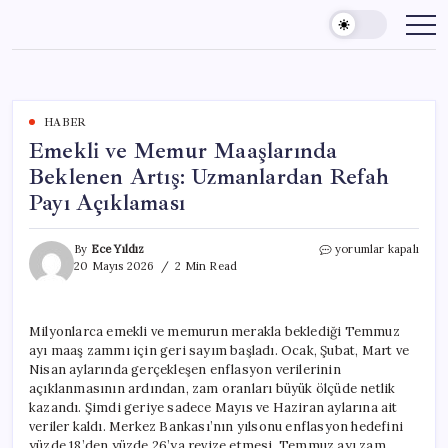
Skip
to
content
HABER
Emekli ve Memur Maaşlarında
Beklenen Artış: Uzmanlardan Refah
Payı Açıklaması
Emekli
By
Ece Yıldız
yorumlar kapalı
ve
20 Mayıs 2026
2 Min Read
Memur
Maaşlarında
Beklenen
Milyonlarca emekli ve memurun merakla beklediği Temmuz
Artış:
ayı maaş zammı için geri sayım başladı. Ocak, Şubat, Mart ve
Uzmanlardan
Refah
Nisan aylarında gerçekleşen enflasyon verilerinin
Payı
açıklanmasının ardından, zam oranları büyük ölçüde netlik
Açıklaması
kazandı. Şimdi geriye sadece Mayıs ve Haziran aylarına ait
için
veriler kaldı. Merkez Bankası’nın yılsonu enflasyon hedefini
yüzde 18’den yüzde 26’ya revize etmesi, Temmuz ayı zam