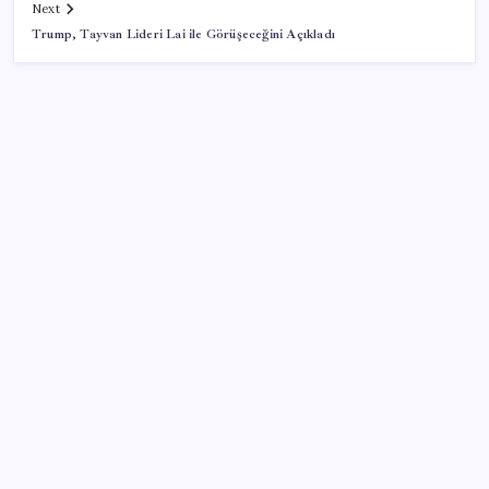
Next
Trump, Tayvan Lideri Lai ile Görüşeceğini Açıkladı
SON YAZILAR
TBMM Adalet Komisyonu’nda ‘süreç yasası’
gerginliği: İzdiham yaşandı, ezilme tehlikesi
geçirdiler!
Huawei Nova 16 SE 8500mAh Batarya ve Uydu
Bağlantısı ile Tanıtıldı
Fed Başkanı’ndan piyasaları sarsacak mesaj:
Enflasyon artarsa faiz artırımı yeniden masaya