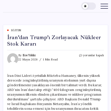
Skip
to
content
EĞITIM
İran’dan Trump’ı Zorlayacak Nükleer
Stok Kararı
İran’dan
By
Ece Yıldız
yorumlar kapalı
Trump’ı
22 Mayıs 2026
1 Min Read
Zorlayacak
Nükleer
Stok
İran Dini Lideri Ayetullah Mücteba Hamaney, ülkenin yüksek
Kararı
derecede zenginleştirilmiş uranyum stokunun yurt dışına
için
gönderilmesini yasaklayan önemli bir talimat verdi. Bu karar,
ABD’nin İran’dan talep ettiği “400 kilogram zenginleştirilmiş
uranyumun ülkenin elinden çıkarılması ve nükleer programın
durdurulması” şartıyla çelişiyor. ABD Başkanı Donald Trump
ve İsrail Başbakanı Binyamin Netanyahu, İran’a yönelik
tehditlerin sona ermesi için bu uranyumun ihracatını kritik