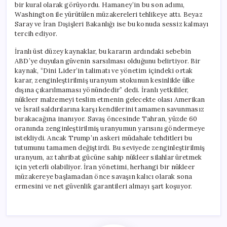
bir kural olarak görüyordu. Hamaney’in bu son adımı,
Washington ile yürütülen müzakereleri tehlikeye attı. Beyaz
Saray ve İran Dışişleri Bakanlığı ise bu konuda sessiz kalmayı
tercih ediyor.
İranlı üst düzey kaynaklar, bu kararın ardındaki sebebin
ABD’ye duyulan güvenin sarsılması olduğunu belirtiyor. Bir
kaynak, “Dini Lider’in talimatı ve yönetim içindeki ortak
karar, zenginleştirilmiş uranyum stokunun kesinlikle ülke
dışına çıkarılmaması yönündedir” dedi. İranlı yetkililer,
nükleer malzemeyi teslim etmenin gelecekte olası Amerikan
ve İsrail saldırılarına karşı kendilerini tamamen savunmasız
bırakacağına inanıyor. Savaş öncesinde Tahran, yüzde 60
oranında zenginleştirilmiş uranyumun yarısını göndermeye
istekliydi. Ancak Trump’ın askeri müdahale tehditleri bu
tutumunu tamamen değiştirdi. Bu seviyede zenginleştirilmiş
uranyum, az tahribat gücüne sahip nükleer silahlar üretmek
için yeterli olabiliyor. İran yönetimi, herhangi bir nükleer
müzakereye başlamadan önce savaşın kalıcı olarak sona
ermesini ve net güvenlik garantileri almayı şart koşuyor.