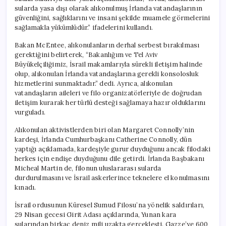
sularda yasa dışı olarak alıkonulmuş İrlanda vatandaşlarının
güvenliğini, sağlıklarını ve insani şekilde muamele görmelerini
sağlamakla yükümlüdür.” ifadelerini kullandı.
Bakan McEntee, alıkonulanların derhal serbest bırakılması
gerektiğini belirterek, “Bakanlığım ve Tel Aviv
Büyükelçiliğimiz, İsrail makamlarıyla sürekli iletişim halinde
olup, alıkonulan İrlanda vatandaşlarına gerekli konsolosluk
hizmetlerini sunmaktadır.” dedi. Ayrıca, alıkonulan
vatandaşların aileleri ve filo organizatörleriyle de doğrudan
iletişim kurarak her türlü desteği sağlamaya hazır olduklarını
vurguladı.
Alıkonulan aktivistlerden biri olan Margaret Connolly’nin
kardeşi, İrlanda Cumhurbaşkanı Catherine Connolly, dün
yaptığı açıklamada, kardeşiyle gurur duyduğunu ancak filodaki
herkes için endişe duyduğunu dile getirdi. İrlanda Başbakanı
Micheal Martin de, filonun uluslararası sularda
durdurulmasını ve İsrail askerlerince teknelere el konulmasını
kınadı.
İsrail ordusunun Küresel Sumud Filosu’na yönelik saldırıları,
29 Nisan gecesi Girit Adası açıklarında, Yunan kara
sularından birkaç deniz mili uzakta gerçekleşti. Gazze’ye 600