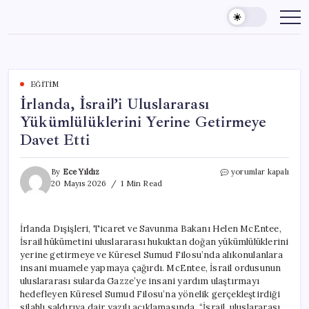
Skip
to
content
EĞITIM
İrlanda, İsrail’i Uluslararası
Yükümlülüklerini Yerine Getirmeye
Davet Etti
İrlanda,
By
Ece Yıldız
yorumlar kapalı
İsrail’i
20 Mayıs 2026
1 Min Read
Uluslararası
Yükümlülüklerini
Yerine
İrlanda Dışişleri, Ticaret ve Savunma Bakanı Helen McEntee,
Getirmeye
İsrail hükümetini uluslararası hukuktan doğan yükümlülüklerini
Davet
Etti
yerine getirmeye ve Küresel Sumud Filosu’nda alıkonulanlara
için
insani muamele yapmaya çağırdı. McEntee, İsrail ordusunun
uluslararası sularda Gazze’ye insani yardım ulaştırmayı
hedefleyen Küresel Sumud Filosu’na yönelik gerçekleştirdiği
silahlı saldırıya dair yazılı açıklamasında, “İsrail, uluslararası