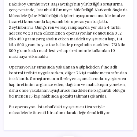
Bakırköy Cumhuriyet Başsavcılığı’nın yürüttüğü soruşturma
çerçevesinde, İstanbul İl Emniyet Müdürlüğü Narkotik Suçlarla
Mücadele Şube Müdürlüğü ekipleri, uyuşturucu madde imal ve
ticareti konusunda kapsamlı bir operasyon başlattı.
Zeytinburnu, Güngören ve Bayrampaşa’da yer alan 4 farklı
adrese ve 2 araca düzenlenen operasyonlar sonucunda 932
kilo 450 gram pregabalin etken maddeli uyuşturucu hap, 114
kilo 600 gram beyaz toz halinde pregabalin maddesi, 731 kilo
800 gram katkı maddesi ve hap üretiminde kullanılan 10
makinaya el konuldu.
Operasyonlar sırasında yakalanan 8 şüpheliden 1’ine adli
kontrol tedbiri uygulanırken, diğer 7 kişi mahkeme tarafından
tutuklandı. Soruşturmanın ilerleyen aşamalarında, uyuşturucu
hap üretimini organize eden, dağıtım ve mali akışını yöneten,
daha önce yakalanan uyuşturucu maddelerle bağlantılı olduğu
belirlenen 15 kişi hakkında gözaltı talimatı çıkarıldı.
Bu operasyon, İstanbul’daki uyuşturucu ticaretiyle
mücadelede önemli bir adım olarak değerlendiriliyor.