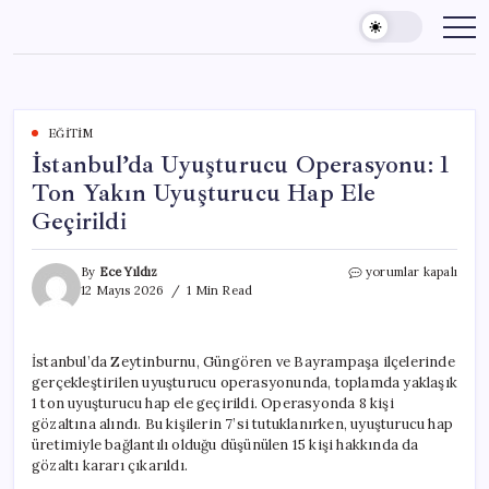
Skip
to
content
EĞITIM
İstanbul’da Uyuşturucu Operasyonu: 1
Ton Yakın Uyuşturucu Hap Ele
Geçirildi
İstanbul’da
By
Ece Yıldız
yorumlar kapalı
Uyuşturucu
12 Mayıs 2026
1 Min Read
Operasyonu:
1
Ton
İstanbul’da Zeytinburnu, Güngören ve Bayrampaşa ilçelerinde
Yakın
gerçekleştirilen uyuşturucu operasyonunda, toplamda yaklaşık
Uyuşturucu
Hap
1 ton uyuşturucu hap ele geçirildi. Operasyonda 8 kişi
Ele
gözaltına alındı. Bu kişilerin 7’si tutuklanırken, uyuşturucu hap
Geçirildi
üretimiyle bağlantılı olduğu düşünülen 15 kişi hakkında da
için
gözaltı kararı çıkarıldı.