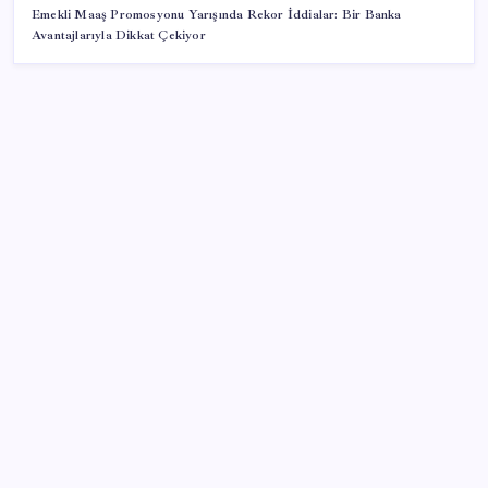
Emekli Maaş Promosyonu Yarışında Rekor İddialar: Bir Banka
Avantajlarıyla Dikkat Çekiyor
SON YAZILAR
Türkiye’ye gelen turistler alışveriş yapmadı, saçını
yaptırdı!
TBMM Adalet Komisyonu’nda ‘pislik’ tartışması:
MHP’li Bülbül masaya yumruk attı, İYİ Partili vekilin
üzerine yürüdü
Airbnb, ürün geliştirme süreçlerinde yapay zekayı
kullanıyor