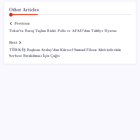
Other Articles
Previous
Tokat’ta Baraj Taşkın Riski: Polis ve AFAD’dan Tahliye Uyarısı
Next
TÜRK-İŞ Başkanı Atalay’dan Küresel Sumud Filosu Aktivistlerinin
Serbest Bırakılması İçin Çağrı
SON YAZILAR
OpenAI’ın İlk Cihazı için Fiyat ve Tasarım Belli Oldu