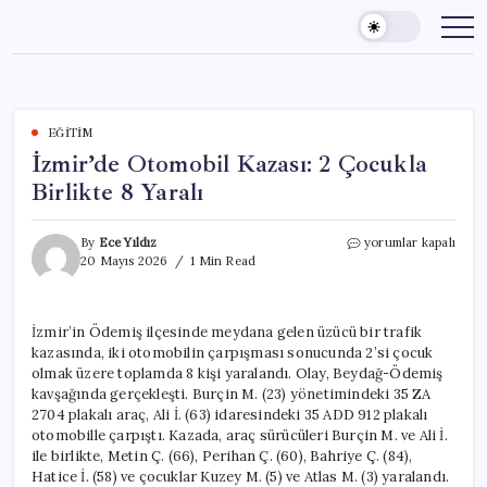
Skip
to
content
EĞITIM
İzmir’de Otomobil Kazası: 2 Çocukla
Birlikte 8 Yaralı
İzmir’de
By
Ece Yıldız
yorumlar kapalı
Otomobil
20 Mayıs 2026
1 Min Read
Kazası:
2
Çocukla
İzmir’in Ödemiş ilçesinde meydana gelen üzücü bir trafik
Birlikte
kazasında, iki otomobilin çarpışması sonucunda 2’si çocuk
8
Yaralı
olmak üzere toplamda 8 kişi yaralandı. Olay, Beydağ-Ödemiş
için
kavşağında gerçekleşti. Burçin M. (23) yönetimindeki 35 ZA
2704 plakalı araç, Ali İ. (63) idaresindeki 35 ADD 912 plakalı
otomobille çarpıştı. Kazada, araç sürücüleri Burçin M. ve Ali İ.
ile birlikte, Metin Ç. (66), Perihan Ç. (60), Bahriye Ç. (84),
Hatice İ. (58) ve çocuklar Kuzey M. (5) ve Atlas M. (3) yaralandı.