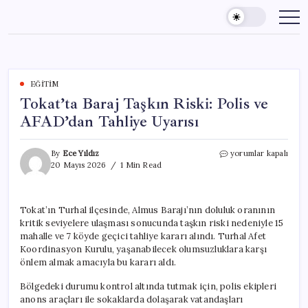
Skip
to
content
EĞITIM
Tokat’ta Baraj Taşkın Riski: Polis ve
AFAD’dan Tahliye Uyarısı
Tokat’ta
By
Ece Yıldız
yorumlar kapalı
Baraj
20 Mayıs 2026
1 Min Read
Taşkın
Riski:
Polis
Tokat’ın Turhal ilçesinde, Almus Barajı’nın doluluk oranının
ve
kritik seviyelere ulaşması sonucunda taşkın riski nedeniyle 15
AFAD’dan
Tahliye
mahalle ve 7 köyde geçici tahliye kararı alındı. Turhal Afet
Uyarısı
Koordinasyon Kurulu, yaşanabilecek olumsuzluklara karşı
için
önlem almak amacıyla bu kararı aldı.
Bölgedeki durumu kontrol altında tutmak için, polis ekipleri
anons araçları ile sokaklarda dolaşarak vatandaşları