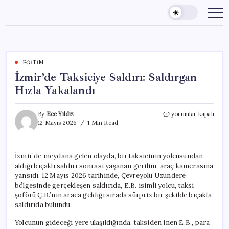
Skip
to
content
EĞITIM
İzmir’de Taksiciye Saldırı: Saldırgan
Hızla Yakalandı
İzmir’de
By
Ece Yıldız
yorumlar kapalı
Taksiciye
12 Mayıs 2026
1 Min Read
Saldırı:
Saldırgan
Hızla
İzmir’de meydana gelen olayda, bir taksicinin yolcusundan
Yakalandı
aldığı bıçaklı saldırı sonrası yaşanan gerilim, araç kamerasına
için
yansıdı. 12 Mayıs 2026 tarihinde, Çevreyolu Uzundere
bölgesinde gerçekleşen saldırıda, E.B. isimli yolcu, taksi
şoförü Ç.B.’nin araca geldiği sırada sürpriz bir şekilde bıçakla
saldırıda bulundu.
Yolcunun gideceği yere ulaşıldığında, taksiden inen E.B., para