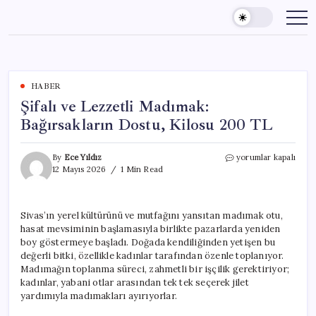
Skip
to
content
HABER
Şifalı ve Lezzetli Madımak:
Bağırsakların Dostu, Kilosu 200 TL
Şifalı
By
Ece Yıldız
yorumlar kapalı
ve
12 Mayıs 2026
1 Min Read
Lezzetli
Madımak:
Bağırsakların
Sivas’ın yerel kültürünü ve mutfağını yansıtan madımak otu,
Dostu,
hasat mevsiminin başlamasıyla birlikte pazarlarda yeniden
Kilosu
200
boy göstermeye başladı. Doğada kendiliğinden yetişen bu
TL
değerli bitki, özellikle kadınlar tarafından özenle toplanıyor.
için
Madımağın toplanma süreci, zahmetli bir işçilik gerektiriyor;
kadınlar, yabani otlar arasından tek tek seçerek jilet
yardımıyla madımakları ayırıyorlar.