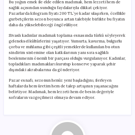
Bu yoğun emek ile elde edilen madımak, hem lezzeti hem de
sağlık açısından sunduğu faydalarıyla dikkat çekiyor.
Pazarlarda kilogram fiyatı 200 TL’ye kadar ulaşırken, özellikle
gurbetçilerin sezon boyunca artan talebiyle birlikte bu fiyatın
daha da yükselebileceği öngörülüyor.
Sivaslı kadınlar madımak toplama esnasında türkü söyleyerek
geleneksel kültürlerini yaşatıyor. Yumurta, kavurma, bulgurlu
çorba ve mıhlama gibi çeşitli yemeklerde kullanılan bu otun
sindirim sistemine olan katkılarının yanı sıra sağlıklı
beslenmenin önemli bir parçası olduğu vurgulanıyor. Kadınlar,
topladıkları madımakları kurutup konserve yaparak şehir
dışındaki akrabalarına da gönderiyor.
Pazar esnafı, sezonun henüz yeni başladığını, ilerleyen
haftalarda hem üretim hem de talep artışının yaşanacağını
belirtiyor. Madımak, hem lezzeti hem de besin değeriyle
sofraların vazgeçilmezi olmaya devam ediyor.