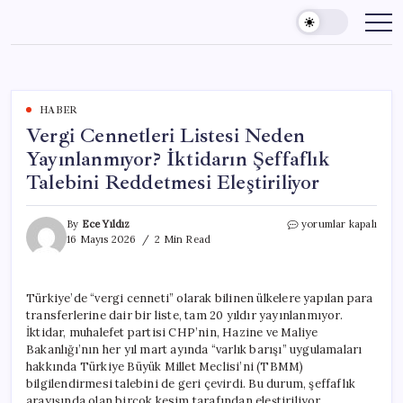
Skip
to
content
HABER
Vergi Cennetleri Listesi Neden
Yayınlanmıyor? İktidarın Şeffaflık
Talebini Reddetmesi Eleştiriliyor
Vergi
By
Ece Yıldız
yorumlar kapalı
Cennetleri
16 Mayıs 2026
2 Min Read
Listesi
Neden
Yayınlanmıyor?
Türkiye’de “vergi cenneti” olarak bilinen ülkelere yapılan para
İktidarın
transferlerine dair bir liste, tam 20 yıldır yayınlanmıyor.
Şeffaflık
Talebini
İktidar, muhalefet partisi CHP’nin, Hazine ve Maliye
Reddetmesi
Bakanlığı’nın her yıl mart ayında “varlık barışı” uygulamaları
Eleştiriliyor
hakkında Türkiye Büyük Millet Meclisi’ni (TBMM)
için
bilgilendirmesi talebini de geri çevirdi. Bu durum, şeffaflık
arayışında olan birçok kesim tarafından eleştiriliyor.