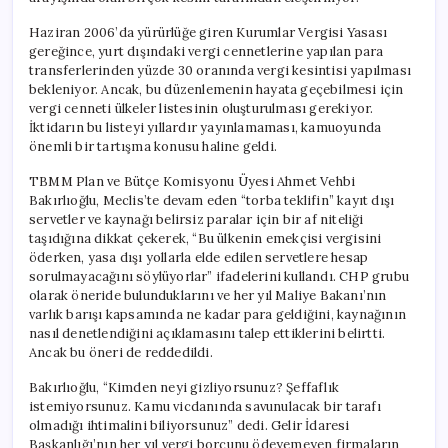
Haziran 2006’da yürürlüğe giren Kurumlar Vergisi Yasası
gereğince, yurt dışındaki vergi cennetlerine yapılan para
transferlerinden yüzde 30 oranında vergi kesintisi yapılması
bekleniyor. Ancak, bu düzenlemenin hayata geçebilmesi için
vergi cenneti ülkeler listesinin oluşturulması gerekiyor.
İktidarın bu listeyi yıllardır yayınlamaması, kamuoyunda
önemli bir tartışma konusu haline geldi.
TBMM Plan ve Bütçe Komisyonu Üyesi Ahmet Vehbi
Bakırlıoğlu, Meclis’te devam eden “torba teklifin” kayıt dışı
servetler ve kaynağı belirsiz paralar için bir af niteliği
taşıdığına dikkat çekerek, “Bu ülkenin emekçisi vergisini
öderken, yasa dışı yollarla elde edilen servetlere hesap
sorulmayacağını söylüyorlar” ifadelerini kullandı. CHP grubu
olarak öneride bulunduklarını ve her yıl Maliye Bakanı’nın
varlık barışı kapsamında ne kadar para geldiğini, kaynağının
nasıl denetlendiğini açıklamasını talep ettiklerini belirtti.
Ancak bu öneri de reddedildi.
Bakırlıoğlu, “Kimden neyi gizliyorsunuz? Şeffaflık
istemiyorsunuz. Kamu vicdanında savunulacak bir tarafı
olmadığı ihtimalini biliyorsunuz” dedi. Gelir İdaresi
Başkanlığı’nın her yıl vergi borcunu ödeyemeyen firmaların